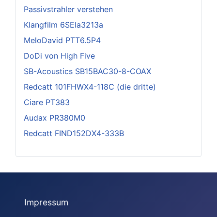
Passivstrahler verstehen
Klangfilm 6SEla3213a
MeloDavid PTT6.5P4
DoDi von High Five
SB-Acoustics SB15BAC30-8-COAX
Redcatt 101FHWX4-118C (die dritte)
Ciare PT383
Audax PR380M0
Redcatt FIND152DX4-333B
Impressum