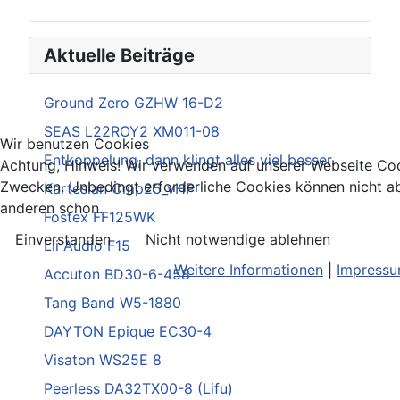
Aktuelle Beiträge
Ground Zero GZHW 16-D2
SEAS L22ROY2 XM011-08
Wir benutzen Cookies
Entkoppelung, dann klingt alles viel besser.
Achtung, Hinweis! Wir verwenden auf unserer Webseite Coo
Zwecken. Unbedingt erforderliche Cookies können nicht ab
Kartesian Cmp25_vHP
anderen schon.
Fostex FF125WK
Einverstanden
Nicht notwendige ablehnen
Lii Audio F15
Weitere Informationen
|
Impress
Accuton BD30-6-458
Tang Band W5-1880
DAYTON Epique EC30-4
Visaton WS25E 8
Peerless DA32TX00-8 (Lifu)