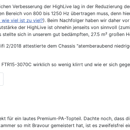
lichen Verbesserung der HighLive lag in der Reduzierung d
en Bereich von 800 bis 1250 Hz übertragen muss, denn hier i
 wie viel ist zu viel?
). Beim Nachfolger haben wir daher vor 
utstärke der HighLive ist ohnehin jenseits von sinnvoll (z
 stellte sich in unserem gut bedämpften, 27.5 m² großen Hö
 2/2018 attestierte dem Chassis "atemberaubend niedriger 
N FTR15-3070C wirklich so wenig klirrt und wie er sich ge
kt für ein lautes Premium-PA-Topteil. Dachte noch, dass die
mer so mit Bravour gemeistert hat, ist es zweifelsfrei ei