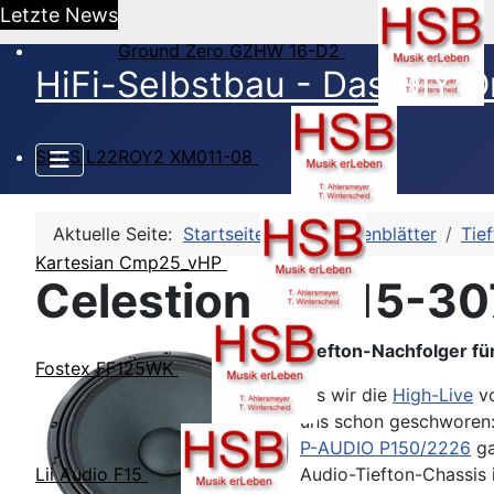
Letzte News
Ground Zero GZHW 16-D2
HiFi-Selbstbau - Das DIY O
SEAS L22ROY2 XM011-08
Aktuelle Seite:
Startseite
HSB-Datenblätter
Tie
Kartesian Cmp25_vHP
Celestion FTR15-3
Tiefton-Nachfolger für
Fostex FF125WK
Als wir die
High-Live
vo
uns schon geschworen: 
P-AUDIO P150/2226
ga
Audio-Tiefton-Chassis 
Lii Audio F15