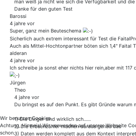
man weiß ja nicht wie sich die Verfügbarkeit und die 
Danke für den guten Test
Barossi
4 jahre vor
Super, ganz mein Beuteschema
Sicherlich auch extrem interessant für Test die Faita
Auch als Mittel-Hochtonpartner böten sich 1,4" Faital Tr
alderan
4 jahre vor
Ich schreibe ja sonst eher nichts hier rein,aber mit 
Jürgen
Theo
4 jahre vor
Du bringst es auf den Punkt. Es gibt Gründe warum m
Wir benutzen Cookies
1) Die Dinger sind wirklich sch......
Achtung, Hinweis! Wir verwenden auf unserer Webseite Coo
2) Die Erbsenzähler machen daraus genau das
schon.
3) Daten werden komplett aus dem Kontext interpret