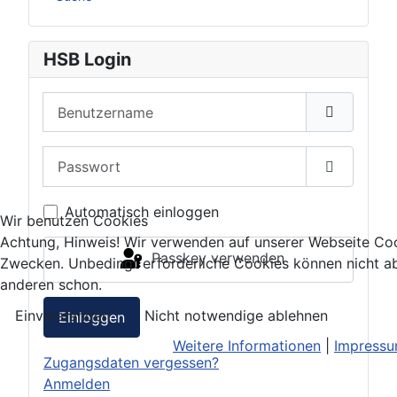
HSB Login
Benutzername
Passwort
Passwort 
Automatisch einloggen
Wir benutzen Cookies
Achtung, Hinweis! Wir verwenden auf unserer Webseite Coo
Passkey verwenden
Zwecken. Unbedingt erforderliche Cookies können nicht ab
anderen schon.
Einverstanden
Nicht notwendige ablehnen
Einloggen
Weitere Informationen
|
Impress
Zugangsdaten vergessen?
Anmelden