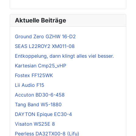
Aktuelle Beiträge
Ground Zero GZHW 16-D2
SEAS L22ROY2 XM011-08
Entkoppelung, dann klingt alles viel besser.
Kartesian Cmp25_vHP
Fostex FF125WK
Lii Audio F15
Accuton BD30-6-458
Tang Band W5-1880
DAYTON Epique EC30-4
Visaton WS25E 8
Peerless DA32TX00-8 (Lifu)