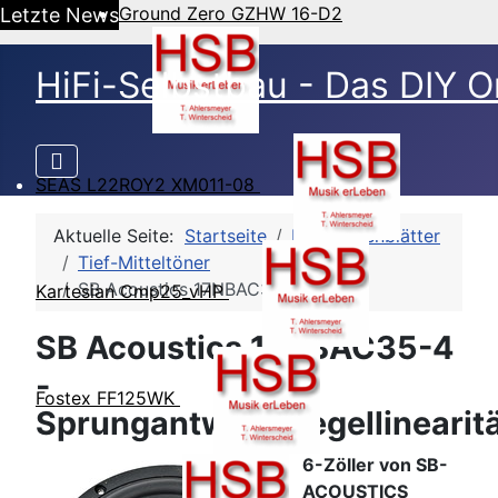
Ground Zero GZHW 16-D2
Letzte News
HiFi-Selbstbau - Das DIY O
SEAS L22ROY2 XM011-08
Aktuelle Seite:
Startseite
HSB-Datenblätter
Tief-Mitteltöner
SB Acoustics 17NBAC35-4
Kartesian Cmp25_vHP
SB Acoustics 17NBAC35-4
-
Fostex FF125WK
Sprungantwort/Pegellinearit
6-Zöller von SB-
ACOUSTICS