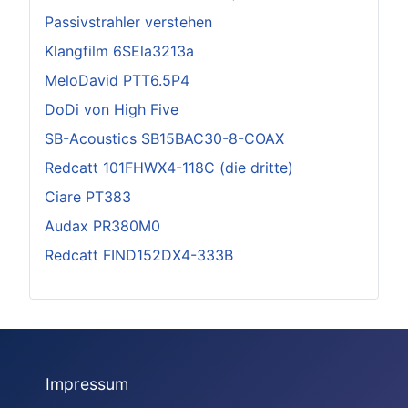
Passivstrahler verstehen
Klangfilm 6SEla3213a
MeloDavid PTT6.5P4
DoDi von High Five
SB-Acoustics SB15BAC30-8-COAX
Redcatt 101FHWX4-118C (die dritte)
Ciare PT383
Audax PR380M0
Redcatt FIND152DX4-333B
Impressum