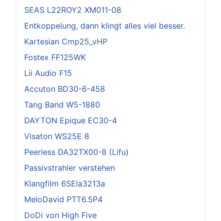
SEAS L22ROY2 XM011-08
Entkoppelung, dann klingt alles viel besser.
Kartesian Cmp25_vHP
Fostex FF125WK
Lii Audio F15
Accuton BD30-6-458
Tang Band W5-1880
DAYTON Epique EC30-4
Visaton WS25E 8
Peerless DA32TX00-8 (Lifu)
Passivstrahler verstehen
Klangfilm 6SEla3213a
MeloDavid PTT6.5P4
DoDi von High Five