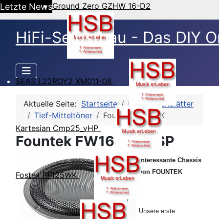
Ground Zero GZHW 16-D2
Letzte News
HiFi-Selbstbau - Das DIY O
SEAS L22ROY2 XM011-08
Aktuelle Seite:
Startseite
HSB-Datenblätter
Tief-Mitteltöner
Fountek FW168K
Kartesian Cmp25_vHP
Fountek FW168K - TSP
Interessante Chassis
von FOUNTEK
Fostex FF125WK
Unsere erste