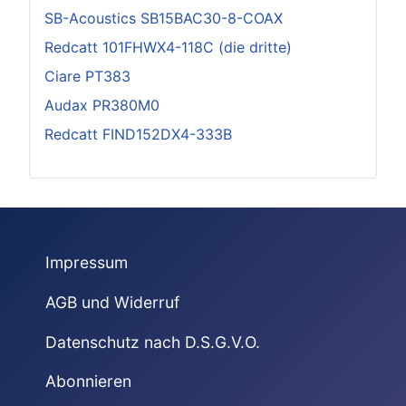
SB-Acoustics SB15BAC30-8-COAX
Redcatt 101FHWX4-118C (die dritte)
Ciare PT383
Audax PR380M0
Redcatt FIND152DX4-333B
Impressum
AGB und Widerruf
Datenschutz nach D.S.G.V.O.
Abonnieren