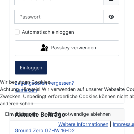
Passwort
Passwort 
Automatisch einloggen
Passkey verwenden
Einloggen
Wir benutzen Cookies
Zugangsdaten vergessen?
Achtung, Hinweis! Wir verwenden auf unserer Webseite Coo
Anmelden
Zwecken. Unbedingt erforderliche Cookies können nicht ab
anderen schon.
Einverstanden
Nicht notwendige ablehnen
Aktuelle Beiträge
Weitere Informationen
|
Impress
Ground Zero GZHW 16-D2