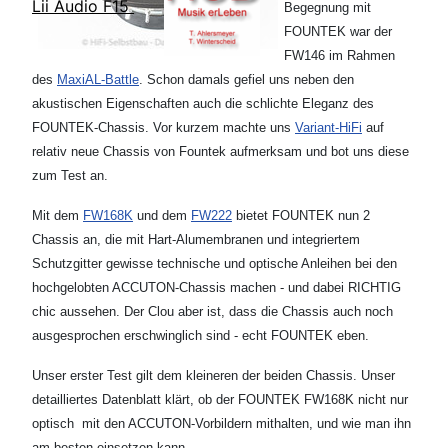
Lii Audio F15
Begegnung mit
FOUNTEK war der
FW146 im Rahmen
des
MaxiAL-Battle
. Schon damals gefiel uns neben den
akustischen Eigenschaften auch die schlichte Eleganz des
FOUNTEK-Chassis. Vor kurzem machte uns
Variant-HiFi
auf
relativ neue Chassis von Fountek aufmerksam und bot uns diese
zum Test an.
Mit dem
FW168K
und dem
FW222
bietet FOUNTEK nun 2
Chassis an, die mit Hart-Alumembranen und integriertem
Schutzgitter gewisse technische und optische Anleihen bei den
hochgelobten ACCUTON-Chassis machen - und dabei RICHTIG
chic aussehen. Der Clou aber ist, dass die Chassis auch noch
ausgesprochen erschwinglich sind - echt FOUNTEK eben.
Unser erster Test gilt dem kleineren der beiden Chassis. Unser
detailliertes Datenblatt klärt, ob der FOUNTEK FW168K nicht nur
optisch mit den ACCUTON-Vorbildern mithalten, und wie man ihn
am besten einsetzen kann.