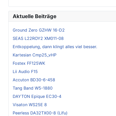
Aktuelle Beiträge
Ground Zero GZHW 16-D2
SEAS L22ROY2 XM011-08
Entkoppelung, dann klingt alles viel besser.
Kartesian Cmp25_vHP
Fostex FF125WK
Lii Audio F15
Accuton BD30-6-458
Tang Band W5-1880
DAYTON Epique EC30-4
Visaton WS25E 8
Peerless DA32TX00-8 (Lifu)