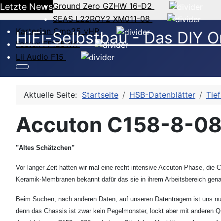
Ground Zero GZHW 16-D2
Letzte News
SEAS L22ROY2 XM011-08
Kartesian Cmp25_vHP
HiFi-Selbstbau - Das DIY O
Fostex FF125WK
Lii Audio F15
Aktuelle Seite:
Startseite
HSB-Datenblätter
Tief
Accuton C158-8-085
"Altes Schätzchen"
Vor langer Zeit hatten wir mal eine recht intensive Accuton-Phase, die
Keramik-Membranen bekannt dafür das sie in ihrem Arbeitsbereich gena
Beim Suchen, nach anderen Daten, auf unseren Datenträgern ist uns nun a
denn das Chassis ist zwar kein Pegelmonster, lockt aber mit anderen 