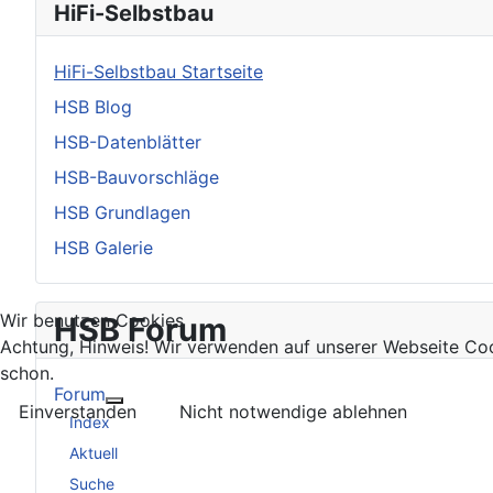
HiFi-Selbstbau
HiFi-Selbstbau Startseite
HSB Blog
HSB-Datenblätter
HSB-Bauvorschläge
HSB Grundlagen
HSB Galerie
Wir benutzen Cookies
HSB Forum
Achtung, Hinweis! Wir verwenden auf unserer Webseite Coo
schon.
Forum
Einverstanden
Nicht notwendige ablehnen
Weitere Informationen: Forum
Index
Aktuell
Suche