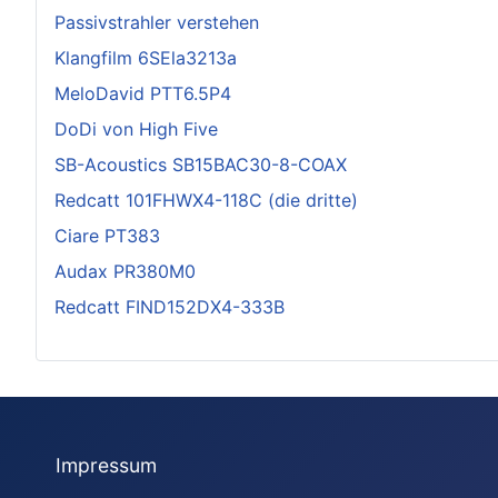
Passivstrahler verstehen
Klangfilm 6SEla3213a
MeloDavid PTT6.5P4
DoDi von High Five
SB-Acoustics SB15BAC30-8-COAX
Redcatt 101FHWX4-118C (die dritte)
Ciare PT383
Audax PR380M0
Redcatt FIND152DX4-333B
Impressum