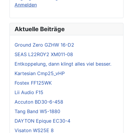
Anmelden
Aktuelle Beiträge
Ground Zero GZHW 16-D2
SEAS L22ROY2 XM011-08
Entkoppelung, dann klingt alles viel besser.
Kartesian Cmp25_vHP
Fostex FF125WK
Lii Audio F15
Accuton BD30-6-458
Tang Band W5-1880
DAYTON Epique EC30-4
Visaton WS25E 8