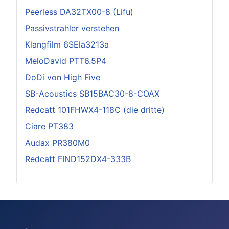
Peerless DA32TX00-8 (Lifu)
Passivstrahler verstehen
Klangfilm 6SEla3213a
MeloDavid PTT6.5P4
DoDi von High Five
SB-Acoustics SB15BAC30-8-COAX
Redcatt 101FHWX4-118C (die dritte)
Ciare PT383
Audax PR380M0
Redcatt FIND152DX4-333B