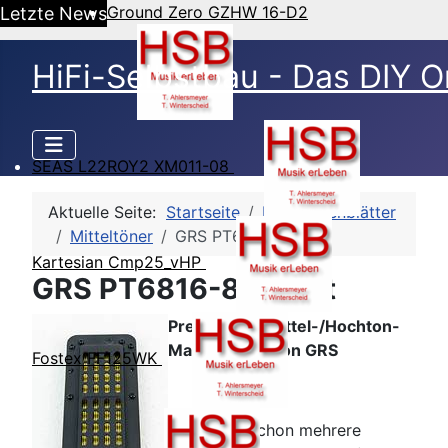
Ground Zero GZHW 16-D2
Letzte News
HiFi-Selbstbau - Das DIY O
SEAS L22ROY2 XM011-08
Aktuelle Seite:
Startseite
HSB-Datenblätter
Mitteltöner
GRS PT6816-8
Kartesian Cmp25_vHP
GRS PT6816-8 - Fazit
Preiswerter Mittel-/Hochton-
Magnetostat von GRS
Fostex FF125WK
Wir haben schon mehrere