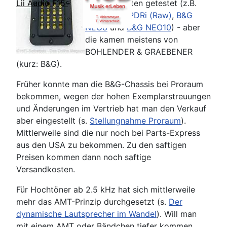
Magnetostaten getestet (z.B.
Lii Audio F15
B&G NEO3 PDRi (Raw)
,
B&G
NEO8
und
B&G NEO10
) - aber
die kamen meistens von
BOHLENDER & GRAEBENER
(kurz: B&G).
Früher konnte man die B&G-Chassis bei Proraum
bekommen, wegen der hohen Exemplarstreuungen
und Änderungen im Vertrieb hat man den Verkauf
aber eingestellt (s.
Stellungnahme Proraum
).
Mittlerweile sind die nur noch bei Parts-Express
aus den USA zu bekommen. Zu den saftigen
Preisen kommen dann noch saftige
Versandkosten.
Für Hochtöner ab 2.5 kHz hat sich mittlerweile
mehr das AMT-Prinzip durchgesetzt (s.
Der
dynamische Lautsprecher im Wandel
). Will man
mit einem AMT oder Bändchen tiefer kommen