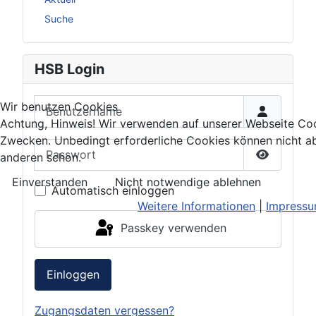
Suche
HSB Login
Benutzername
Wir benutzen Cookies
Achtung, Hinweis! Wir verwenden auf unserer Webseite Coo
Zwecken. Unbedingt erforderliche Cookies können nicht ab
Passwort
anderen schon.
Passwort 
Einverstanden
Nicht notwendige ablehnen
Automatisch einloggen
Weitere Informationen
|
Impress
Passkey verwenden
Einloggen
Zugangsdaten vergessen?