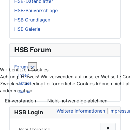
HSB-Datenblätter
HSB-Bauvorschläge
HSB Grundlagen
HSB Galerie
HSB Forum
Weitere Informationen: Forum
Forum
Wir benutzen Cookies
Index
Achtung, Hinweis! Wir verwenden auf unserer Webseite Coo
Aktuell
Zwecken. Unbedingt erforderliche Cookies können nicht ab
anderen schon.
Suche
Einverstanden
Nicht notwendige ablehnen
Weitere Informationen
|
Impress
HSB Login
Benutzername