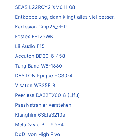
SEAS L22ROY2 XM011-08
Entkoppelung, dann klingt alles viel besser.
Kartesian Cmp25_vHP
Fostex FF125WK
Lii Audio F15
Accuton BD30-6-458
Tang Band W5-1880
DAYTON Epique EC30-4
Visaton WS25E 8
Peerless DA32TX00-8 (Lifu)
Passivstrahler verstehen
Klangfilm 6SEla3213a
MeloDavid PTT6.5P4
DoDi von High Five