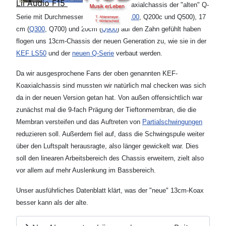
Lii Audio F15
Koaxialchassis der "alten" Q-
Serie mit Durchmessern von 13 cm (
Q100
, Q200c und Q500), 17
cm (
Q300
, Q700) und 20cm (
Q900
) auf den Zahn gefühlt haben
flogen uns 13cm-Chassis der neuen Generation zu, wie sie in der
KEF LS50
und der
neuen Q-Serie
verbaut werden.
Da wir ausgesprochene Fans der oben genannten KEF-
Koaxialchassis sind mussten wir natürlich mal checken was sich
da in der neuen Version getan hat. Von außen offensichtlich war
zunächst mal die 9-fach Prägung der Tieftonmembran, die die
Membran versteifen und das Auftreten von
Partialschwingungen
reduzieren soll. Außerdem fiel auf, dass die Schwingspule weiter
über den Luftspalt herausragte, also länger gewickelt war. Dies
soll den linearen Arbeitsbereich des Chassis erweitern, zielt also
vor allem auf mehr Auslenkung im Bassbereich.
Unser ausführliches Datenblatt klärt, was der "neue" 13cm-Koax
besser kann als der alte.