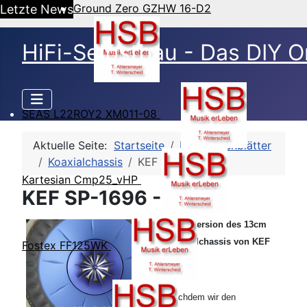
Ground Zero GZHW 16-D2
Letzte News
HiFi-Selbstbau - Das DIY O
SEAS L22ROY2 XM011-08
Aktuelle Seite:
Startseite
HSB-Datenblätter
Koaxialchassis
KEF SP-1696
Kartesian Cmp25_vHP
KEF SP-1696 - TSP
Neue Version des 13cm
Koaxialchassis von KEF
Fostex FF125WK
Nachdem wir den