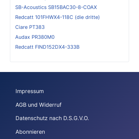
SB-Acoustics SB15BAC30-8-COAX
Redcatt 101FHWX4-118C (die dritte)
Ciare PT383
Audax PR380M0
Redcatt FIND152DX4-333B
Impressum
AGB und Widerruf
Datenschutz nach D.S.G.V.O.
Abonnieren