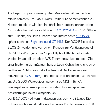
Als Ergänzung zu unserer großen Messreihe mit dem schon
relativ betagten BMS 4590-Koax-Treiber und verschiedenen 2"-
Hörnern möchten wir hier eine ähnliche Kombination vorstellen.
Als Treiber kommt der recht neue
B&C DCX-464
mit 1.4"-Öffnung
zum Einsatz, als Horn zunächst das interessante
SEOS-24
,
später auch das
Eighteensound XT-1464
. Der DCX464 und das
SEOS-24 wurden uns von einem Kunden zur Verfügung gestellt.
Die SEOS-Waveguides (=
S
uper
E
lliptical
O
blate
S
pheroid)
wurden im amerikanischen AVS-Forum entwickelt mit dem Ziel
einer breiten, gleichmäßigen horizontalen Richtwirkung und einer
vertikalen Richtwirkung, die Boden- und Deckenreflexionen
reduziert (s.
AVS-Forum
) - das hört sich doch schon mal sinnvoll
an. Die SEOS-Waveguides wurden also NICHT für PA-
Wiedergabesysteme optimiert, sondern für die typischen
Anforderungen beim Heimgebrauch.
Der B&C DCX-464 kommt dagegen aus dem Profi-Lager. Die
Schwingspule des Mitteltöners hat einen Durchmesser von 100