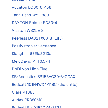
Accuton BD30-6-458
Tang Band W5-1880
DAYTON Epique EC30-4
Visaton WS25E 8
Peerless DA32TX00-8 (Lifu)
Passivstrahler verstehen
Klangfilm 6SEla3213a
MeloDavid PTT6.5P4
DoDi von High Five
SB-Acoustics SB15BAC30-8-COAX
Redcatt 101FHWX4-118C (die dritte)
Ciare PT383
Audax PR380M0
Redcatt FIND152DX4-333B