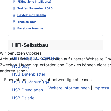
?Künstliche Intelligenz?
Treffen November 2026
Basteln mit Bliesma
Theo on Tour
Facebook Newbie
HiFi-Selbstbau
Wir benutzen Cookies
HiFi-Selbstbau Startseite
Achtung, Hinweis! Wir verwenden auf unserer Webseite Coo
Zwecken. Unbedingt erforderliche Cookies können nicht ab
HSB Blog
anderen schon.
HSB-Datenblätter
Einverstanden
Nicht notwendige ablehnen
HSB-Bauvorschläge
Weitere Informationen
|
Impress
HSB Grundlagen
HSB Galerie