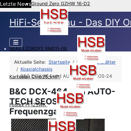
Ground Zero GZHW 16-D2
Letzte News
HiFi-Selbstbau - Das DIY O
SEAS L22ROY2 XM011-08
Aktuelle Seite:
Startseite
HSB-Datenblätter
Koaxialchassis
B&C DCX-464 und AUTO-TECH SEOS-24
Kartesian Cmp25_vHP
B&C DCX-464 und AUTO-
TECH SEOS-24 -
Fostex FF125WK
Frequenzgang