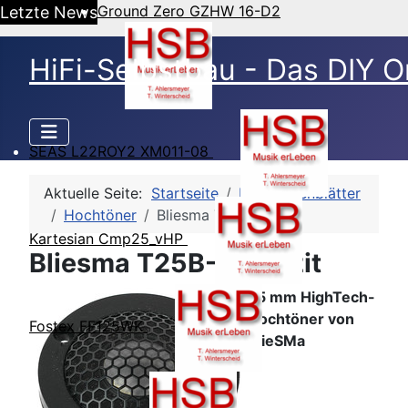
Ground Zero GZHW 16-D2
Letzte News
HiFi-Selbstbau - Das DIY O
SEAS L22ROY2 XM011-08
Aktuelle Seite:
Startseite
HSB-Datenblätter
Hochtöner
Bliesma T25B-6
Kartesian Cmp25_vHP
Bliesma T25B-6 - Fazit
25 mm HighTech-
Hochtöner von
Fostex FF125WK
BlieSMa