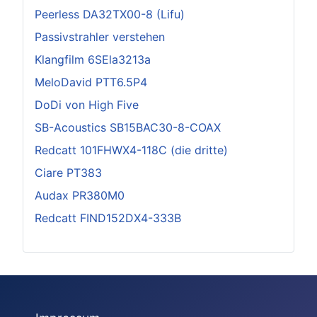
Peerless DA32TX00-8 (Lifu)
Passivstrahler verstehen
Klangfilm 6SEla3213a
MeloDavid PTT6.5P4
DoDi von High Five
SB-Acoustics SB15BAC30-8-COAX
Redcatt 101FHWX4-118C (die dritte)
Ciare PT383
Audax PR380M0
Redcatt FIND152DX4-333B