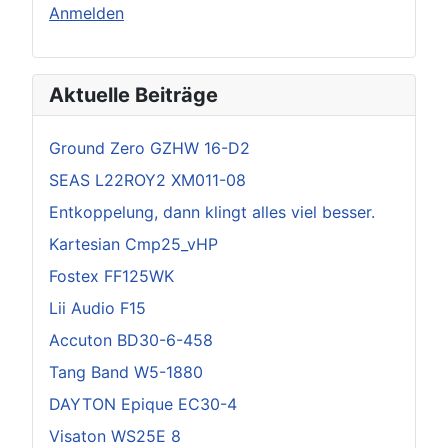
Anmelden
Aktuelle Beiträge
Ground Zero GZHW 16-D2
SEAS L22ROY2 XM011-08
Entkoppelung, dann klingt alles viel besser.
Kartesian Cmp25_vHP
Fostex FF125WK
Lii Audio F15
Accuton BD30-6-458
Tang Band W5-1880
DAYTON Epique EC30-4
Visaton WS25E 8