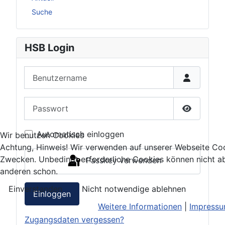
Suche
HSB Login
Benutzername
Passwort
Passwort 
Automatisch einloggen
Wir benutzen Cookies
Achtung, Hinweis! Wir verwenden auf unserer Webseite Coo
Zwecken. Unbedingt erforderliche Cookies können nicht ab
Passkey verwenden
anderen schon.
Einverstanden
Nicht notwendige ablehnen
Einloggen
Weitere Informationen
|
Impress
Zugangsdaten vergessen?