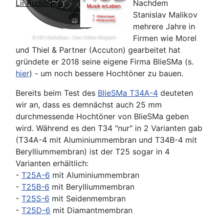
Nachdem
Lii Audio F15
Stanislav Malikov
mehrere Jahre in
Firmen wie Morel
und Thiel & Partner (Accuton) gearbeitet hat
gründete er 2018 seine eigene Firma BlieSMa (s.
hier
) - um noch bessere Hochtöner zu bauen.
Bereits beim Test des
BlieSMa T34A-4
deuteten
wir an, dass es demnächst auch 25 mm
durchmessende Hochtöner von BlieSMa geben
wird. Während es den T34 "nur" in 2 Varianten gab
(T34A-4 mit Aluminiummembran und T34B-4 mit
Berylliummembran) ist der T25 sogar in 4
Varianten erhältlich:
-
T25A-6
mit Aluminiummembran
-
T25B-6
mit Berylliummembran
-
T25S-6
mit Seidenmembran
-
T25D-6
mit Diamantmembran