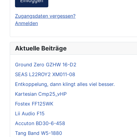
Einloggen
Zugangsdaten vergessen?
Anmelden
Aktuelle Beiträge
Ground Zero GZHW 16-D2
SEAS L22ROY2 XM011-08
Entkoppelung, dann klingt alles viel besser.
Kartesian Cmp25_vHP
Fostex FF125WK
Lii Audio F15
Accuton BD30-6-458
Tang Band W5-1880