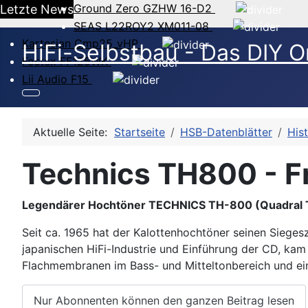
Ground Zero GZHW 16-D2
Letzte News
SEAS L22ROY2 XM011-08
Kartesian Cmp25_vHP
HiFi-Selbstbau - Das DIY O
Fostex FF125WK
Lii Audio F15
Aktuelle Seite:
Startseite
HSB-Datenblätter
His
Technics TH800 - 
Legendärer Hochtöner TECHNICS TH-800 (Quadral T
Seit ca. 1965 hat der Kalottenhochtöner seinen Siege
japanischen HiFi-Industrie und Einführung der CD, k
Flachmembranen im Bass- und Mitteltonbereich und e
Nur Abonnenten können den ganzen Beitrag lesen