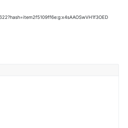
2622?hash=item2f5109ff6e:g:x4sAAOSwVH1f3OED