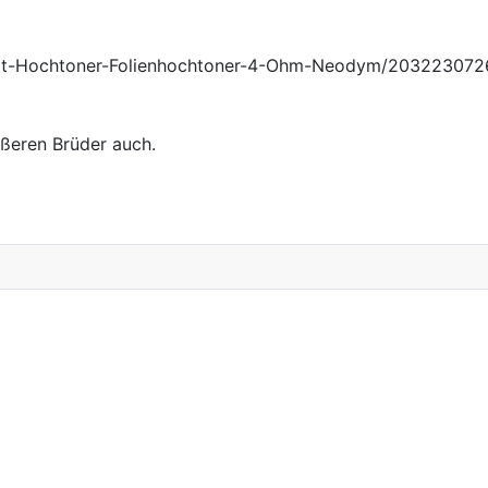
tat-Hochtoner-Folienhochtoner-4-Ohm-Neodym/20322307
ößeren Brüder auch.