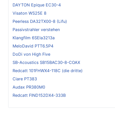
DAYTON Epique EC30-4
Visaton WS25E 8
Peerless DA32TX00-8 (Lifu)
Passivstrahler verstehen
Klangfilm 6SEla3213a
MeloDavid PTT6.5P4
DoDi von High Five
SB-Acoustics SB15BAC30-8-COAX
Redcatt 101FHWX4-118C (die dritte)
Ciare PT383
Audax PR380M0
Redcatt FIND152DX4-333B