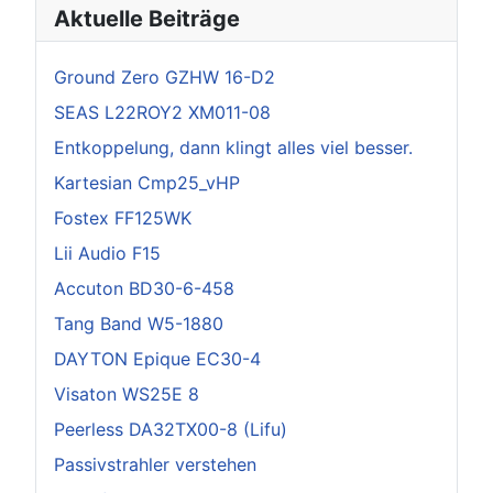
Aktuelle Beiträge
Ground Zero GZHW 16-D2
SEAS L22ROY2 XM011-08
Entkoppelung, dann klingt alles viel besser.
Kartesian Cmp25_vHP
Fostex FF125WK
Lii Audio F15
Accuton BD30-6-458
Tang Band W5-1880
DAYTON Epique EC30-4
Visaton WS25E 8
Peerless DA32TX00-8 (Lifu)
Passivstrahler verstehen