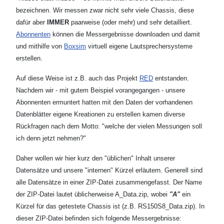
bezeichnen. Wir messen zwar nicht sehr viele Chassis, diese
dafür aber
IMMER
paarweise (oder mehr) und sehr detailliert.
Abonnenten
können die Messergebnisse downloaden und damit
und mithilfe von
Boxsim
virtuell eigene Lautsprechersysteme
erstellen.
Auf diese Weise ist z.B. auch das Projekt
RED
entstanden.
Nachdem wir - mit gutem Beispiel vorangegangen - unsere
Abonnenten ermuntert hatten mit den Daten der vorhandenen
Datenblätter eigene Kreationen zu erstellen kamen diverse
Rückfragen nach dem Motto: "welche der vielen Messungen soll
ich denn jetzt nehmen?"
Daher wollen wir hier kurz den "üblichen" Inhalt unserer
Datensätze und unsere "internen" Kürzel erläutern. Generell sind
alle Datensätze in einer ZIP-Datei zusammengefasst. Der Name
der ZIP-Datei lautet üblicherweise A_Data.zip, wobei
"A"
ein
Kürzel für das getestete Chassis ist (z.B. RS150S8_Data.zip). In
dieser ZIP-Datei befinden sich folgende Messergebnisse: