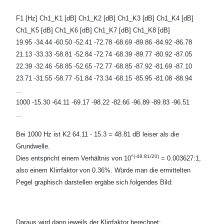
F1 [Hz] Ch1_K1 [dB] Ch1_K2 [dB] Ch1_K3 [dB] Ch1_K4 [dB]
Ch1_K5 [dB] Ch1_K6 [dB] Ch1_K7 [dB] Ch1_K8 [dB]
19.95 -34.44 -60.50 -52.41 -72.78 -68.69 -89.86 -84.92 -86.78
21.13 -33.33 -58.81 -52.84 -72.74 -68.39 -89.77 -80.92 -87.05
22.39 -32.46 -58.85 -52.65 -72.77 -68.85 -87.92 -81.69 -87.10
23.71 -31.55 -58.77 -51.84 -73.34 -68.15 -85.95 -81.08 -88.94
...
1000 -15.30 -64.11 -69.17 -98.22 -82.66 -96.89 -89.83 -96.51
...
Bei 1000 Hz ist K2 64.11 - 15.3 = 48.81 dB leiser als die
Grundwelle.
^(-48.81/20)
Dies entspricht einem Verhältnis von 10
= 0.003627:1,
also einem Klirrfaktor von 0.36%. Würde man die ermittelten
Pegel graphisch darstellen ergäbe sich folgendes Bild:
Daraus wird dann jeweils der Klirrfaktor berechnet: