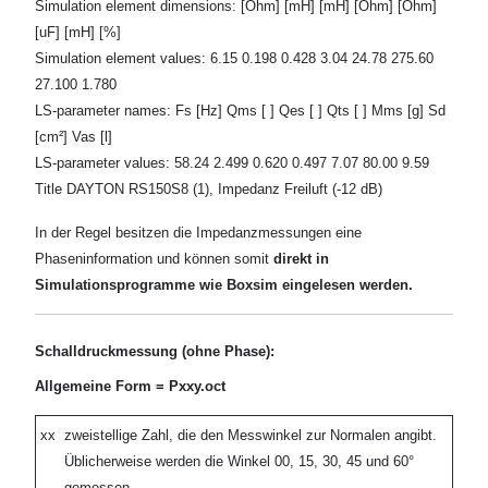
Simulation element dimensions: [Ohm] [mH] [mH] [Ohm] [Ohm]
[uF] [mH] [%]
Simulation element values: 6.15 0.198 0.428 3.04 24.78 275.60
27.100 1.780
LS-parameter names: Fs [Hz] Qms [ ] Qes [ ] Qts [ ] Mms [g] Sd
[cm²] Vas [l]
LS-parameter values: 58.24 2.499 0.620 0.497 7.07 80.00 9.59
Title DAYTON RS150S8 (1), Impedanz Freiluft (-12 dB)
In der Regel besitzen die Impedanzmessungen eine
Phaseninformation und können somit
direkt in
Simulationsprogramme wie Boxsim eingelesen werden.
Schalldruckmessung (ohne Phase):
Allgemeine Form = Pxxy.oct
xx
zweistellige Zahl, die den Messwinkel zur Normalen angibt.
Üblicherweise werden die Winkel 00, 15, 30, 45 und 60°
gemessen