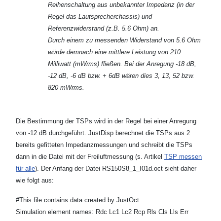
Reihenschaltung aus unbekannter Impedanz (in der
Regel das Lautsprecherchassis) und
Referenzwiderstand (z.B. 5.6 Ohm) an.
Durch einem zu messenden Widerstand von 5.6 Ohm
würde demnach eine mittlere Leistung von 210
Milliwatt (mWrms) fließen. Bei der Anregung -18 dB,
-12 dB, -6 dB bzw. + 6dB wären dies 3, 13, 52 bzw.
820 mWrms.
Die Bestimmung der TSPs wird in der Regel bei einer Anregung
von -12 dB durchgeführt. JustDisp berechnet die TSPs aus 2
bereits gefitteten Impedanzmessungen und schreibt die TSPs
dann in die Datei mit der Freiluftmessung (s. Artikel
TSP messen
für alle
). Der Anfang der Datei RS150S8_1_I01d.oct sieht daher
wie folgt aus:
#This file contains data created by JustOct
Simulation element names: Rdc Lc1 Lc2 Rcp Rls Cls Lls Err