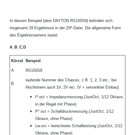
In diesem Beispiel (dem DAYTON RS150S8) befinden sich
insgesamt 29 Ergebnisse in der ZIP-Datei. Die allgemeine Form
des Ergebnisnamens lautet:
A_B_C.D
Kürzel
Beispiel
A
RS150S8
laufende Nummer des Chassis, z.B. 1, 2, 3 etc.; bei
B
Hochtönern auch 1V, 2V etc. (V = versenkter Einbau)
I*.oct = Impedanzmessung (JustOct, 1/12 Oktave,
in der Regel mit Phase)
P*.oct = Schalldruckmessung (JustOct, 1/12
Oktave, ohne Phase)
Lw.oct = berechnete Schallleistung (JustOct, 1/12
Oktave, ohne Phase)