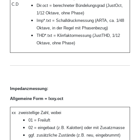
C.D
Dir.oct = berechneter Bündelungsgrad (JustOct,
1/12 Oktave, ohne Phase)
Imp*.txt = Schalldruckmessung (ARTA, ca. 1/48
Oktave, in der Regel mit Phasenbezug)
THD*.txt = Klirrfaktormessung (JustTHD, 1/12
Oktave, ohne Phase)
Impedanzmessung:
Allgemeine Form = Ixxy.oct
xx
zweistellige Zahl, wobei
01 = Freiluft
02 = eingebaut (z.B. Kalotten) oder mit Zusatzmasse
ggf. zusätzliche Zustände (z.B. neu, eingebrummt)