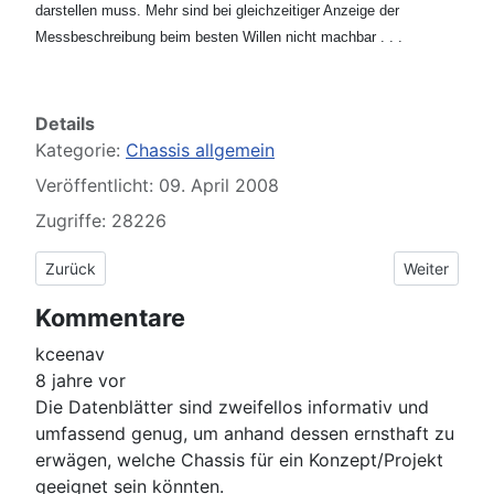
darstellen muss. Mehr sind bei gleichzeitiger Anzeige der
Messbeschreibung beim besten Willen nicht machbar . . .
Details
Kategorie:
Chassis allgemein
Veröffentlicht: 09. April 2008
Zugriffe: 28226
Vorheriger Beitrag: Vergleich 300mm Tieftöner
Nächster Bei
Zurück
Weiter
Kommentare
kceenav
8 jahre vor
Die Datenblätter sind zweifellos informativ und
umfassend genug, um anhand dessen ernsthaft zu
erwägen, welche Chassis für ein Konzept/Projekt
geeignet sein könnten.