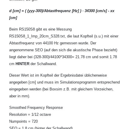
d [cm] = ( (yyy-300)/Abtastfrequenz [Hz] ) · 34300 [cm/s] - xx
[cm]
Beim RS150S8 gibt es eine Messung
RS150S8_1_Imp_20cm_S328.txt, die laut Kopfteil (s.u.) mit einer
Abtastfrequenz von 44100 Hz gemessen wurde. Der
angenommene SEO (auf den sich die akustische Phase bezieht)
liegt daher bei (328-300)/44100*34300= 21.78 cm und somit 1.78
cm
HINTER
der Schallwand.
Dieser Wert ist im Kopfteil der Ergebnisdatei üblicherweise
angegeben [cm] und muss im Simulationsprogramm entsprechend
eingegeben werden (bei Boxsim z.B. mit gleichem Vorzeichen,
aber in mm).
Smoothed Frequency Response
Resolution = 1/12 octave
Numpoints = 720
SEO = 1.8 cm (hinter der Schallwand)