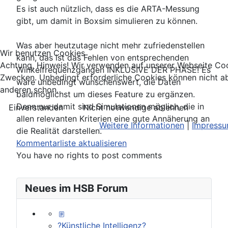
Es ist auch nützlich, dass es die ARTA-Messung
gibt, um damit in Boxsim simulieren zu können.
Was aber heutzutage nicht mehr zufriedenstellen
Wir benutzen Cookies
kann, das ist das Fehlen von entsprechenden
Achtung, Hinweis! Wir verwenden auf unserer Webseite Coo
Winkelfrequenzgängen INKLUSIVE DER PHASE! Es
Zwecken. Unbedingt erforderliche Cookies können nicht ab
wäre unbedingt wünschenswert, die Daten
anderen schon.
baldmöglichst um dieses Feature zu ergänzen.
Denn nur damit sind Simulationen möglich, die in
Einverstanden
Nicht notwendige ablehnen
allen relevanten Kriterien eine gute Annäherung an
Weitere Informationen
|
Impress
die Realität darstellen.
Kommentarliste aktualisieren
You have no rights to post comments
Neues im HSB Forum
?Künstliche Intelligenz?