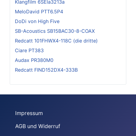
Klangfilm 6SEla3213a
MeloDavid PTT6.5P4
DoDi von High Five
SB-Acoustics SB15BAC30-8-COAX
Redcatt 101FHWX4-118C (die dritte)
Ciare PT383
Audax PR380M0
Redcatt FIND152DX4-333B
Impressum
AGB und Widerruf