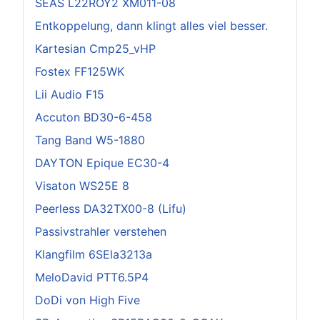
SEAS L22ROY2 XM011-08
Entkoppelung, dann klingt alles viel besser.
Kartesian Cmp25_vHP
Fostex FF125WK
Lii Audio F15
Accuton BD30-6-458
Tang Band W5-1880
DAYTON Epique EC30-4
Visaton WS25E 8
Peerless DA32TX00-8 (Lifu)
Passivstrahler verstehen
Klangfilm 6SEla3213a
MeloDavid PTT6.5P4
DoDi von High Five