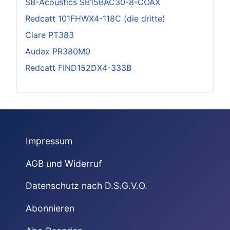
SB-Acoustics SB15BAC30-8-COAX
Redcatt 101FHWX4-118C (die dritte)
Ciare PT383
Audax PR380M0
Redcatt FIND152DX4-333B
Impressum
AGB und Widerruf
Datenschutz nach D.S.G.V.O.
Abonnieren