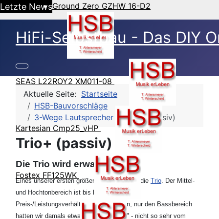
Ground Zero GZHW 16-D2
Letzte News
HiFi-Selbstbau - Das DIY O
SEAS L22ROY2 XM011-08
Aktuelle Seite:
Startseite
HSB-Bauvorschläge
3-Wege Lautsprecher
Trio+ (passiv)
Kartesian Cmp25_vHP
Trio+ (passiv)
Die Trio wird erwachsen . . .
Fostex FF125WK
Eines unserer ersten größeren Projekte war die
Trio
. Der Mittel-
und Hochtonbereich ist bis heute in Punkto
Preis-/Leistungsverhältnis ungeschlagen, nur den Bassbereich
hatten wir damals etwas "unterbelichtet" - nicht so sehr vom