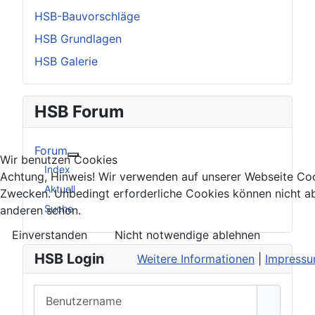
HSB-Bauvorschläge
HSB Grundlagen
HSB Galerie
HSB Forum
Forum
Wir benutzen Cookies
Weitere Informationen: Forum
Index
Achtung, Hinweis! Wir verwenden auf unserer Webseite Coo
Aktuell
Zwecken. Unbedingt erforderliche Cookies können nicht ab
Suche
anderen schon.
Einverstanden
Nicht notwendige ablehnen
HSB Login
Weitere Informationen
|
Impress
Benutzername