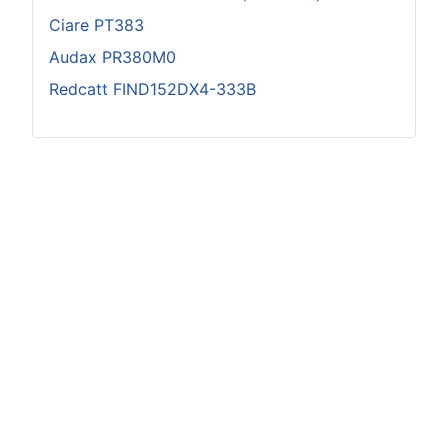
Ciare PT383
Audax PR380M0
Redcatt FIND152DX4-333B
Impressum
AGB und Widerruf
Datenschutz nach D.S.G.V.O.
Abonnieren
Abo Beenden