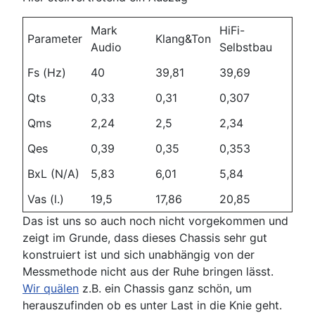
Mark
HiFi-
Parameter
Klang&Ton
Audio
Selbstbau
Fs (Hz)
40
39,81
39,69
Qts
0,33
0,31
0,307
Qms
2,24
2,5
2,34
Qes
0,39
0,35
0,353
BxL (N/A)
5,83
6,01
5,84
Vas (l.)
19,5
17,86
20,85
Das ist uns so auch noch nicht vorgekommen und
zeigt im Grunde, dass dieses Chassis sehr gut
konstruiert ist und sich unabhängig von der
Messmethode nicht aus der Ruhe bringen lässt.
Wir quälen
z.B. ein Chassis ganz schön, um
herauszufinden ob es unter Last in die Knie geht.