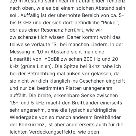
2,9 m Abstand sehr linear mit abfallender Tendenz
nach oben, wie es bei einem solchen Abstand sein
soll. Auffällig ist der überhöhte Bereich von ca. 5-
bis 9 kHz und der sich dort befindliche "Pickel",
der aus einer Resonanz herrührt, wie wir
zwischenzeitlich wissen. Daher kommt wohl das
teilweise vorlaute "S" bei manchen Liedern. In der
Messung in 1,0 m Abstand sieht man eine
Linearität von ±3dB!! zwischen 200 Hz und 20
kHz (grüne Linien). Die Spitze bei 8Khz habe ich
bei der Betrachtung mal außen vor gelassen, da
sie nicht wirklich klanglich ins Geschehen eingreift
und nur bei bestimmten Platten unangenehm
auffällt. Die breite, erkennbare Senke zwischen
1,5- und 5 kHz macht den Breitbänder einerseits
sehr angenehm, ohne die typisch aufdringliche
Wiedergabe von so manch anderem Breitbänder
der Konkurrenz, ist aber andererseits auch für die
leichten Verdeckungseffekte, wie oben