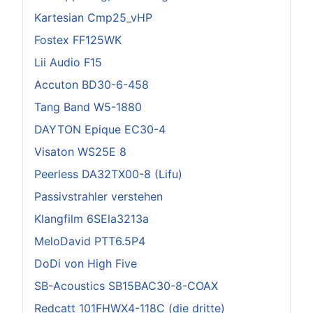
Kartesian Cmp25_vHP
Fostex FF125WK
Lii Audio F15
Accuton BD30-6-458
Tang Band W5-1880
DAYTON Epique EC30-4
Visaton WS25E 8
Peerless DA32TX00-8 (Lifu)
Passivstrahler verstehen
Klangfilm 6SEla3213a
MeloDavid PTT6.5P4
DoDi von High Five
SB-Acoustics SB15BAC30-8-COAX
Redcatt 101FHWX4-118C (die dritte)