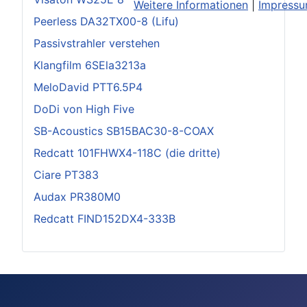
Weitere Informationen
|
Impress
Peerless DA32TX00-8 (Lifu)
Passivstrahler verstehen
Klangfilm 6SEla3213a
MeloDavid PTT6.5P4
DoDi von High Five
SB-Acoustics SB15BAC30-8-COAX
Redcatt 101FHWX4-118C (die dritte)
Ciare PT383
Audax PR380M0
Redcatt FIND152DX4-333B