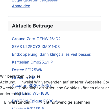
Anmelden
Aktuelle Beiträge
Ground Zero GZHW 16-D2
SEAS L22ROY2 XM011-08
Entkoppelung, dann klingt alles viel besser.
Kartesian Cmp25_vHP
Fostex FF125WK
Wir benutzen Cookies
Lii Audio F15
Achtung, Hinweis! Wir verwenden auf unserer Webseite Coo
Accuton BD30-6-458
Zwecken. Unbedingt erforderliche Cookies können nicht ab
Tang Band W5-1880
anderen schon.
DAYTON Epique EC30-4
Einverstanden
Nicht notwendige ablehnen
Visaton WS25E 8