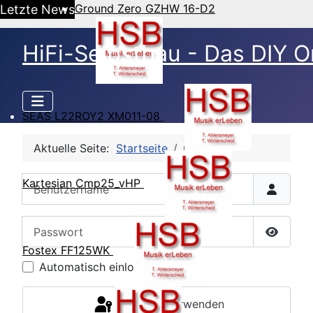
Ground Zero GZHW 16-D2
Letzte News
HiFi-Selbstbau - Das DIY O
SEAS L22ROY2 XM011-08
Aktuelle Seite:
Startseite
CB Login
Benutzername
Kartesian Cmp25_vHP
Passwort
Passwor
Fostex FF125WK
Automatisch einloggen
Passkey verwenden