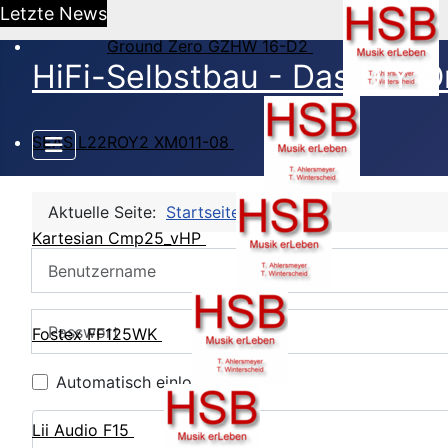
Letzte News
Ground Zero GZHW 16-D2
HiFi-Selbstbau - Das DIY O
SEAS L22ROY2 XM011-08
Aktuelle Seite:
Startseite
CB Login
Kartesian Cmp25_vHP
Benutzername
Passwort
Fostex FF125WK
Automatisch einloggen
Lii Audio F15