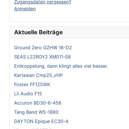
Zugangsdaten vergessen?
Anmelden
Aktuelle Beiträge
Ground Zero GZHW 16-D2
SEAS L22ROY2 XM011-08
Entkoppelung, dann klingt alles viel besser.
Kartesian Cmp25_vHP
Fostex FF125WK
Lii Audio F15
Accuton BD30-6-458
Tang Band W5-1880
DAYTON Epique EC30-4