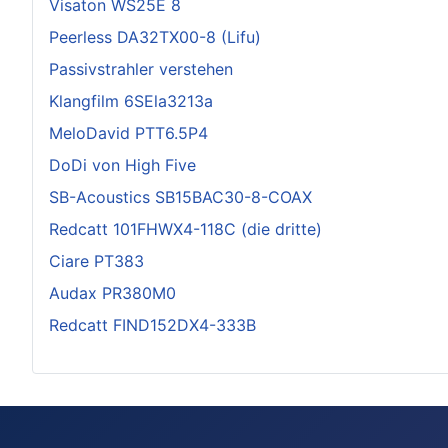
Visaton WS25E 8
Peerless DA32TX00-8 (Lifu)
Passivstrahler verstehen
Klangfilm 6SEla3213a
MeloDavid PTT6.5P4
DoDi von High Five
SB-Acoustics SB15BAC30-8-COAX
Redcatt 101FHWX4-118C (die dritte)
Ciare PT383
Audax PR380M0
Redcatt FIND152DX4-333B