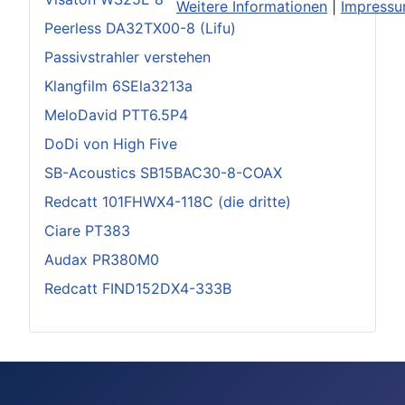
Weitere Informationen
|
Impress
Peerless DA32TX00-8 (Lifu)
Passivstrahler verstehen
Klangfilm 6SEla3213a
MeloDavid PTT6.5P4
DoDi von High Five
SB-Acoustics SB15BAC30-8-COAX
Redcatt 101FHWX4-118C (die dritte)
Ciare PT383
Audax PR380M0
Redcatt FIND152DX4-333B