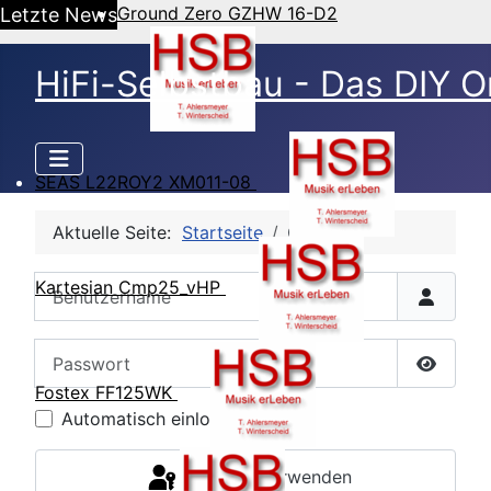
Ground Zero GZHW 16-D2
Letzte News
HiFi-Selbstbau - Das DIY O
SEAS L22ROY2 XM011-08
Aktuelle Seite:
Startseite
CB Login
Benutzername
Kartesian Cmp25_vHP
Passwort
Passwor
Fostex FF125WK
Automatisch einloggen
Passkey verwenden