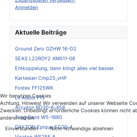
Anmelden
Aktuelle Beiträge
Ground Zero GZHW 16-D2
SEAS L22ROY2 XM011-08
Entkoppelung, dann klingt alles viel besser.
Kartesian Cmp25_vHP
Fostex FF125WK
Wir benutzen Cookies
Lii Audio F15
Achtung, Hinweis! Wir verwenden auf unserer Webseite Coo
Accuton BD30-6-458
Zwecken. Unbedingt erforderliche Cookies können nicht ab
Tang Band W5-1880
anderen schon.
DAYTON Epique EC30-4
Einverstanden
Nicht notwendige ablehnen
Visaton WS25E 8