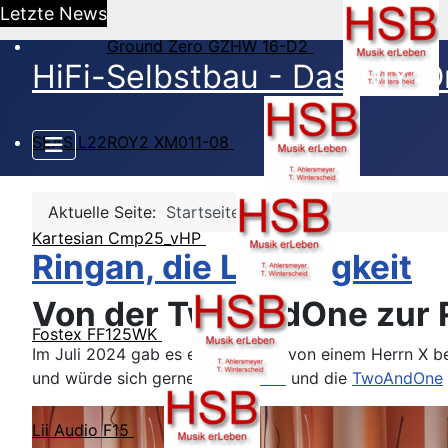
Letzte News
Ground Zero GZHW 16-D2
HiFi-Selbstbau - Das DIY O
SEAS L22ROY2 XM011-08
Aktuelle Seite:
Startseite
Kartesian Cmp25_vHP
Ringan, die Leichtigkeit
Von der TwoAndOne zur Ri
Fostex FF125WK
Im Juli 2024 gab es eine Anfrage von einem Herrn X b
und würde sich gerne die
Triple-X
und die
TwoAndOne
Lii Audio F15