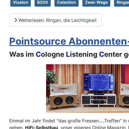
Visaton
B200
Celestion
Zwei-Wege
Ringa
Weiterlesen: Ringan, die Leichtigkeit
Pointsource Abonnenten
Was im
C
ologne
L
istening
C
enter 
Einmal im Jahr findet "das große Fressen.....Treffen" i
gehen.
HiFi-Selbstbau
, unser eigenes Online Magazin,