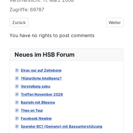
Veröffentlicht: 11. März 2008
Zugriffe: 69787
Vorheriger Beitrag: Publikumsmeinungen
Nächster Be
Zurück
Weiter
You have no rights to post comments
Neues im HSB Forum
Dirac nur auf Zeitebene
?Künstliche Intelligenz?
Vorstellung sebu
Treffen November 2026
Basteln mit Bliesma
Theo on Tour
Facebook Newbie
Spendor BC1 (Gemany) mit Bassunterstützung