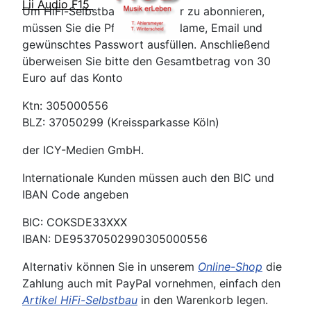
Lii Audio F15
Um HiFi-Selbstbau für ein Jahr zu abonnieren,
müssen Sie die Pflichtfelder: Name, Email und
gewünschtes Passwort ausfüllen. Anschließend
überweisen Sie bitte den Gesamtbetrag von 30
Euro auf das Konto
Ktn: 305000556
BLZ: 37050299 (Kreissparkasse Köln)
der ICY-Medien GmbH.
Internationale Kunden müssen auch den BIC und
IBAN Code angeben
BIC: COKSDE33XXX
IBAN: DE95370502990305000556
Alternativ können Sie in unserem
Online-Shop
die
Zahlung auch mit PayPal vornehmen, einfach den
Artikel HiFi-Selbstbau
in den Warenkorb legen.