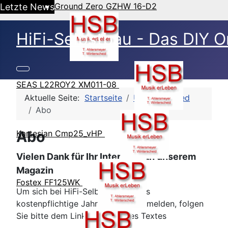
Ground Zero GZHW 16-D2
Letzte News
HiFi-Selbstbau - Das DIY O
SEAS L22ROY2 XM011-08
Aktuelle Seite:
Startseite
Uncategorised
Abo
Abo
Kartesian Cmp25_vHP
Vielen Dank für Ihr Interesse an unserem
Magazin
Fostex FF125WK
Um sich bei HiFi-Selbstbau für das
kostenpflichtige Jahres-Abo anzumelden, folgen
Sie bitte dem Link am Ende des Textes