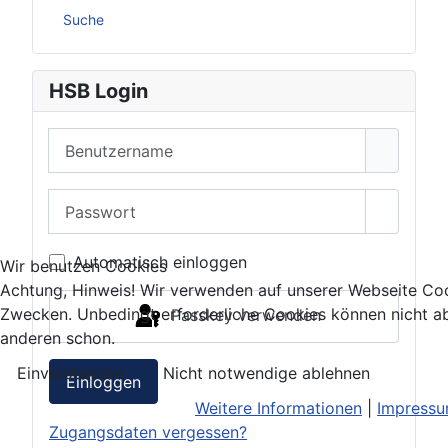
Suche
HSB Login
Benutzername
Passwort
Passwor
Automatisch einloggen
Wir benutzen Cookies
Achtung, Hinweis! Wir verwenden auf unserer Webseite Coo
Zwecken. Unbedingt erforderliche Cookies können nicht ab
Passkey verwenden
anderen schon.
Einverstanden
Nicht notwendige ablehnen
Einloggen
Weitere Informationen
|
Impress
Zugangsdaten vergessen?