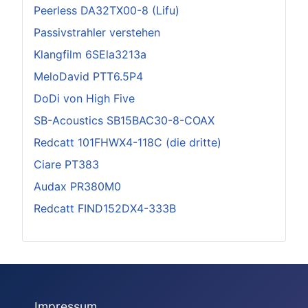
Peerless DA32TX00-8 (Lifu)
Passivstrahler verstehen
Klangfilm 6SEla3213a
MeloDavid PTT6.5P4
DoDi von High Five
SB-Acoustics SB15BAC30-8-COAX
Redcatt 101FHWX4-118C (die dritte)
Ciare PT383
Audax PR380M0
Redcatt FIND152DX4-333B
Impressum