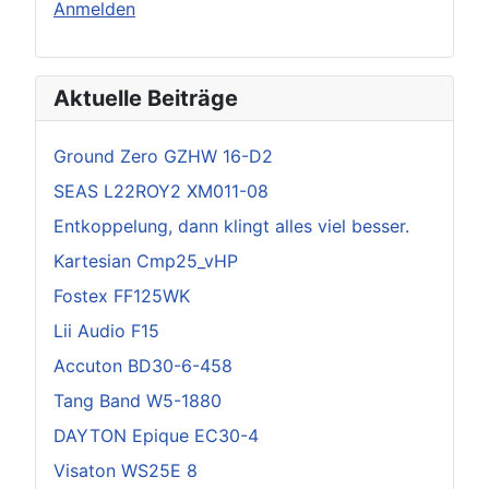
Anmelden
Aktuelle Beiträge
Ground Zero GZHW 16-D2
SEAS L22ROY2 XM011-08
Entkoppelung, dann klingt alles viel besser.
Kartesian Cmp25_vHP
Fostex FF125WK
Lii Audio F15
Accuton BD30-6-458
Tang Band W5-1880
DAYTON Epique EC30-4
Visaton WS25E 8