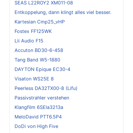
SEAS L22ROY2 XM011-08
Entkoppelung, dann klingt alles viel besser.
Kartesian Cmp25_vHP
Fostex FF125WK
Lii Audio F15
Accuton BD30-6-458
Tang Band W5-1880
DAYTON Epique EC30-4
Visaton WS25E 8
Peerless DA32TX00-8 (Lifu)
Passivstrahler verstehen
Klangfilm 6SEla3213a
MeloDavid PTT6.5P4
DoDi von High Five