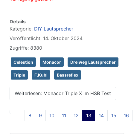
Details
Kategorie:
DIY Lautsprecher
Veröffentlicht: 14. Oktober 2024
Zugriffe: 8380
Celestion
Monacor
Dreiweg Lautsprecher
Triple
F.Kuhl
Bassreflex
Weiterlesen: Monacor Triple X im HSB Test
8
9
10
11
12
13
14
15
16
Seite 13 von 129