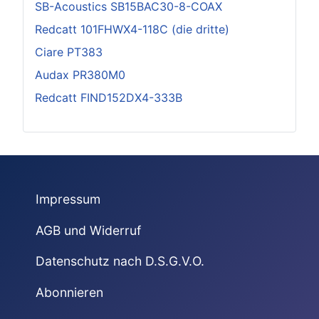
SB-Acoustics SB15BAC30-8-COAX
Redcatt 101FHWX4-118C (die dritte)
Ciare PT383
Audax PR380M0
Redcatt FIND152DX4-333B
Impressum
AGB und Widerruf
Datenschutz nach D.S.G.V.O.
Abonnieren