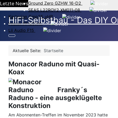
Ground Zero GZHW 16-D2
Letzte News
SEAS L22ROY2 XM011-08
Kartesian Cmp25_vHP
HiFi-Selbstbau - Das DIY O
Fostex FF125WK
Lii Audio F15
Aktuelle Seite:
Startseite
Monacor Raduno mit Quasi-
Koax
Franky´s
Raduno - eine ausgeklügelte
Konstruktion
Am Abonnenten-Treffen im November 2023 hatte