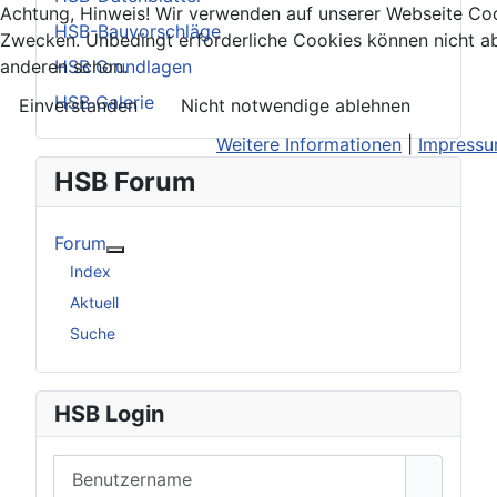
Achtung, Hinweis! Wir verwenden auf unserer Webseite Coo
HSB-Bauvorschläge
Zwecken. Unbedingt erforderliche Cookies können nicht ab
HSB Grundlagen
anderen schon.
HSB Galerie
Einverstanden
Nicht notwendige ablehnen
Weitere Informationen
|
Impress
HSB Forum
Forum
Weitere Informationen: Forum
Index
Aktuell
Suche
HSB Login
Benutzername