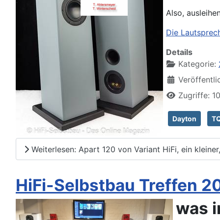
Also, ausleihe
Die Lautsprech
Details
Kategorie:
Veröffentli
Zugriffe: 1
Dayton
T
Weiterlesen: Apart 120 von Variant HiFi, ein kleine
HiFi-Selbstbau Treffen 202
was i