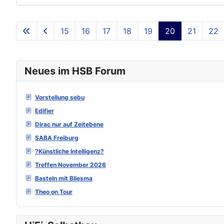
15
16
17
18
19
20
21
22
Neues im HSB Forum
Vorstellung sebu
Edifier
Dirac nur auf Zeitebene
SABA Freiburg
?Künstliche Intelligenz?
Treffen November 2026
Basteln mit Bliesma
Theo on Tour