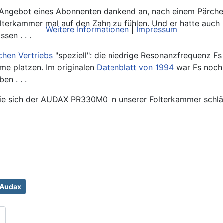
 Angebot eines Abonnenten dankend an, nach einem Pärc
terkammer mal auf den Zahn zu fühlen. Und er hatte auch n
Weitere Informationen
|
Impressum
sen . . .
chen Vertriebs
"speziell": die niedrige Resonanzfrequenz Fs
me platzen. Im originalen
Datenblatt von 1994
war Fs noch 
n . . .
wie sich der AUDAX PR330M0 in unserer Folterkammer schläg
Audax