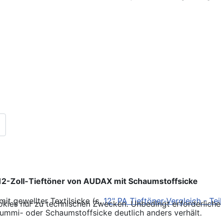
: 12-Zoll-Tieftöner von AUDAX mit Schaumstoffsicke
mit gewellter Textilsicke (s.
12" PA Tieftöner-Vergleich - Tei
kies nur zu technischen Zwecken. Unbedingt erforderliche
 Gummi- oder Schaumstoffsicke deutlich anders verhält.