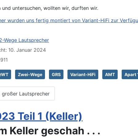
n und untersuchen, wollten wir, durften wir.
er wurden uns fertig montiert von Variant-HiFi zur Verfügu
2-Wege Lautsprecher
cht: 10. Januar 2024
0911
QWT
Zwei-Wege
GRS
Variant-HiFi
AMT
Apart
r, großer Lautsprecher
3 Teil 1 (Keller)
m Keller geschah . . .