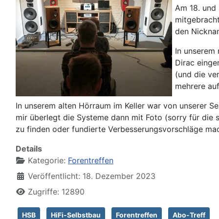
Am 18. und 
mitgebracht
den Nicknam
In unserem 
Dirac einge
(und die ve
mehrere auf
In unserem alten Hörraum im Keller war von unserer Sei
mir überlegt die Systeme dann mit Foto (sorry für die
zu finden oder fundierte Verbesserungsvorschläge ma
Details
Kategorie:
Forentreffen
Veröffentlicht: 18. Dezember 2023
Zugriffe: 12890
HSB
HiFi-Selbstbau
Forentreffen
Abo-Treff