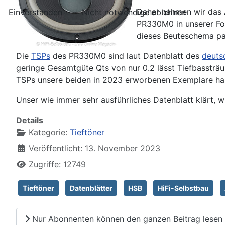
Daher nahmen wir das
Einverstanden
Nicht notwendige ablehnen
PR330M0 in unserer Fol
dieses Beuteschema pas
Die
TSPs
des PR330M0 sind laut Datenblatt des
deuts
geringe Gesamtgüte Qts von nur 0.2 lässt Tiefbassträu
TSPs unsere beiden in 2023 erworbenen Exemplare habe
Unser wie immer sehr ausführliches Datenblatt klärt, 
Details
Kategorie:
Tieftöner
Veröffentlicht: 13. November 2023
Zugriffe: 12749
Tieftöner
Datenblätter
HSB
HiFi-Selbstbau
Nur Abonnenten können den ganzen Beitrag lesen