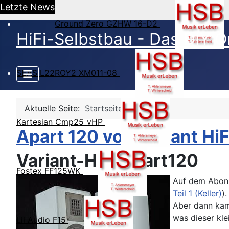
Letzte News
Ground Zero GZHW 16-D2
HiFi-Selbstbau - Das DIY O
SEAS L22ROY2 XM011-08
Aktuelle Seite:
Startseite
Kartesian Cmp25_vHP
Apart 120 von Variant HiF
Variant-HiFi Apart120
Fostex FF125WK
Auf dem Abonn
Teil 1 (Keller)
)
Aber dann kam 
was dieser kl
Lii Audio F15