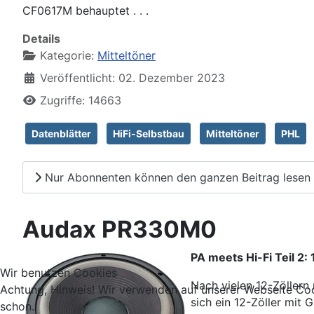
CF0617M behauptet . . .
Details
Kategorie:
Mitteltöner
Veröffentlicht: 02. Dezember 2023
Zugriffe: 14663
Datenblätter
HiFi-Selbstbau
Mitteltöner
PHL
Nur Abonnenten können den ganzen Beitrag lesen
Audax PR330M0
PA meets Hi-Fi Teil 2
Wir benutzen Cookies
Nach vielen 12-Zöllern 
Achtung, Hinweis! Wir verwenden auf unserer Webseite Coo
sich ein 12-Zöller mit
schon.