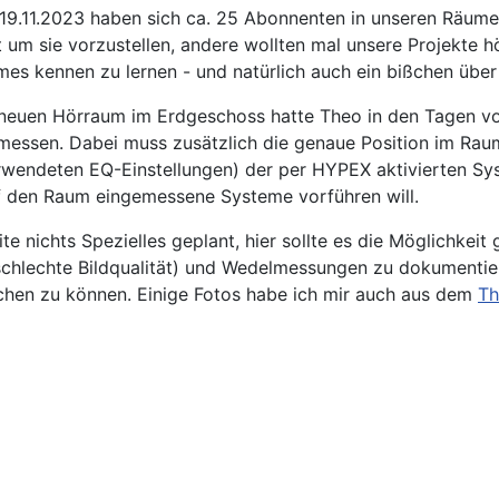
19.11.2023 haben sich ca. 25 Abonnenten in unseren Räumen 
 um sie vorzustellen, andere wollten mal unsere Projekte h
es kennen zu lernen - und natürlich auch ein bißchen über
neuen Hörraum im Erdgeschoss hatte Theo in den Tagen vo
messen. Dabei muss zusätzlich die genaue Position im Rau
rwendeten EQ-Einstellungen) der per HYPEX aktivierten Syst
 den Raum eingemessene Systeme vorführen will.
te nichts Spezielles geplant, hier sollte es die Möglichkei
 schlechte Bildqualität) und Wedelmessungen zu dokumentie
chen zu können. Einige Fotos habe ich mir auch aus dem
Th