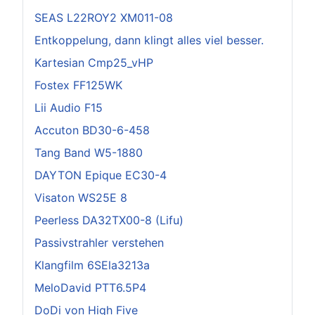
SEAS L22ROY2 XM011-08
Entkoppelung, dann klingt alles viel besser.
Kartesian Cmp25_vHP
Fostex FF125WK
Lii Audio F15
Accuton BD30-6-458
Tang Band W5-1880
DAYTON Epique EC30-4
Visaton WS25E 8
Peerless DA32TX00-8 (Lifu)
Passivstrahler verstehen
Klangfilm 6SEla3213a
MeloDavid PTT6.5P4
DoDi von High Five