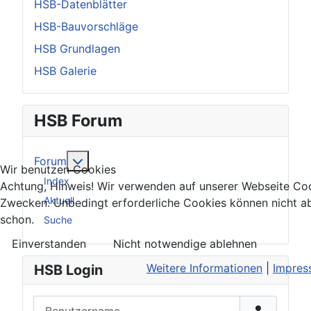
HSB-Datenblätter
HSB-Bauvorschläge
HSB Grundlagen
HSB Galerie
HSB Forum
Weitere Informationen: Forum
Forum
Wir benutzen Cookies
Index
Achtung, Hinweis! Wir verwenden auf unserer Webseite Coo
Aktuell
Zwecken. Unbedingt erforderliche Cookies können nicht a
schon.
Suche
Einverstanden
Nicht notwendige ablehnen
Weitere Informationen
|
Impres
HSB Login
Benutzername