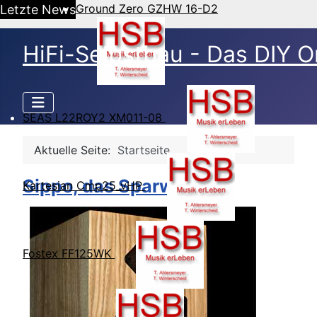
Ground Zero GZHW 16-D2
Letzte News
HiFi-Selbstbau - Das DIY O
SEAS L22ROY2 XM011-08
Aktuelle Seite:
Startseite
Sippo, das Sparwunder
Kartesian Cmp25_vHP
Fostex FF125WK