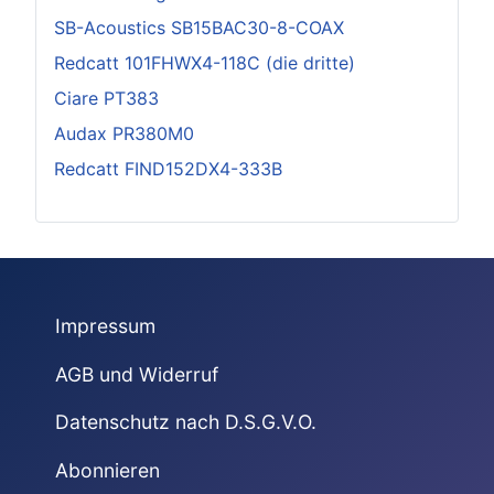
SB-Acoustics SB15BAC30-8-COAX
Redcatt 101FHWX4-118C (die dritte)
Ciare PT383
Audax PR380M0
Redcatt FIND152DX4-333B
Impressum
AGB und Widerruf
Datenschutz nach D.S.G.V.O.
Abonnieren