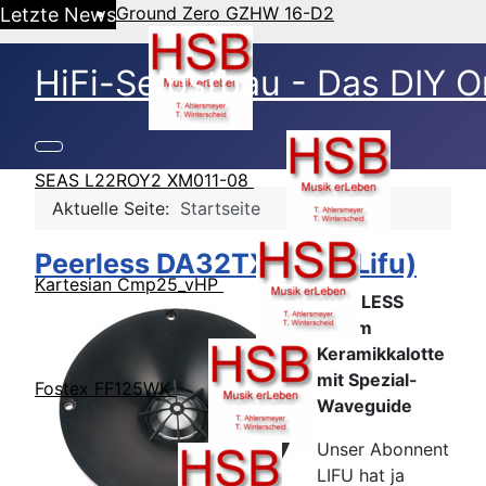
Ground Zero GZHW 16-D2
Letzte News
HiFi-Selbstbau - Das DIY O
SEAS L22ROY2 XM011-08
Aktuelle Seite:
Startseite
Peerless DA32TX00-8 (Lifu)
Kartesian Cmp25_vHP
PEERLESS
32mm
Keramikkalotte
mit Spezial-
Fostex FF125WK
Waveguide
Unser Abonnent
LIFU hat ja