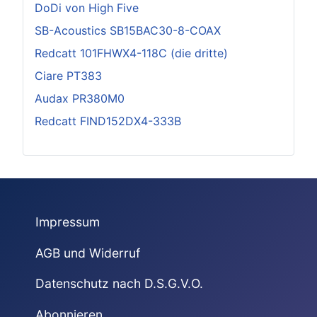
DoDi von High Five
SB-Acoustics SB15BAC30-8-COAX
Redcatt 101FHWX4-118C (die dritte)
Ciare PT383
Audax PR380M0
Redcatt FIND152DX4-333B
Impressum
AGB und Widerruf
Datenschutz nach D.S.G.V.O.
Abonnieren