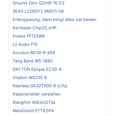
Ground Zero GZHW 16-D2
SEAS L22ROY2 XM011-08
Entkoppelung, dann klingt alles viel besser.
Kartesian Cmp25_vHP
Fostex FF125WK
Lii Audio F15
Accuton BD30-6-458
Tang Band W5-1880
DAYTON Epique EC30-4
Visaton WS25E 8
Peerless DA32TX00-8 (Lifu)
Passivstrahler verstehen
Klangfilm 6SEla3213a
MeloDavid PTT6.5P4