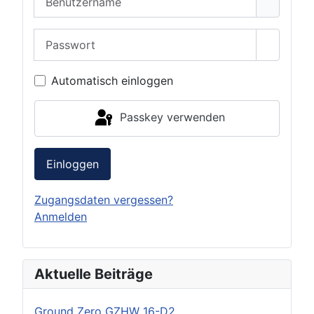
Passwort
Passwor
Automatisch einloggen
Passkey verwenden
Einloggen
Zugangsdaten vergessen?
Anmelden
Aktuelle Beiträge
Ground Zero GZHW 16-D2