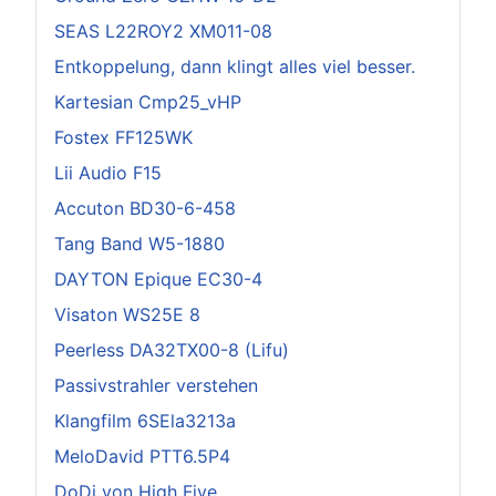
SEAS L22ROY2 XM011-08
Entkoppelung, dann klingt alles viel besser.
Kartesian Cmp25_vHP
Fostex FF125WK
Lii Audio F15
Accuton BD30-6-458
Tang Band W5-1880
DAYTON Epique EC30-4
Visaton WS25E 8
Peerless DA32TX00-8 (Lifu)
Passivstrahler verstehen
Klangfilm 6SEla3213a
MeloDavid PTT6.5P4
DoDi von High Five