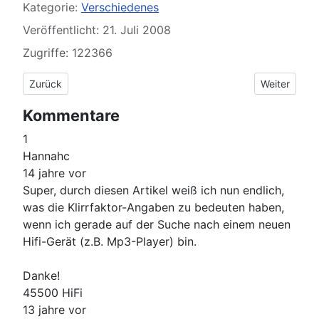
Kategorie:
Verschiedenes
Veröffentlicht: 21. Juli 2008
Zugriffe: 122366
Vorheriger Beitrag: Zeit, aber richtig
Nächster Bei
Zurück
Weiter
Kommentare
1
Hannahc
14 jahre vor
Super, durch diesen Artikel weiß ich nun endlich,
was die Klirrfaktor-Angaben zu bedeuten haben,
wenn ich gerade auf der Suche nach einem neuen
Hifi-Gerät (z.B. Mp3-Player) bin.
Danke!
45500 HiFi
13 jahre vor