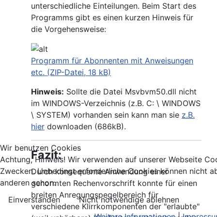
unterschiedliche Einteilungen. Beim Start des
Programms gibt es einen kurzen Hinweis für
die Vorgehensweise:
Programm für Abonnenten mit Anweisungen
etc. (ZIP-Datei, 18 kB)
Hinweis:
Sollte die Datei Msvbvm50.dll nicht
im WINDOWS-Verzeichnis (z.B. C: \ WINDOWS
\ SYSTEM) vorhanden sein kann man sie
z.B.
hier
downloaden (686kB).
Wir benutzen Cookies
Fazit:
Achtung, Hinweis! Wir verwenden auf unserer Webseite Coo
Zwecken. Unbedingt erforderliche Cookies können nicht ab
Durch konsequente Anwendung einer
anderen schon.
genormten Rechenvorschrift konnte für einen
breiten Anregungspegelbereich für
Einverstanden
Nicht notwendige ablehnen
verschiedene Klirrkomponenten der "erlaubte"
Weitere Informationen
|
Impress