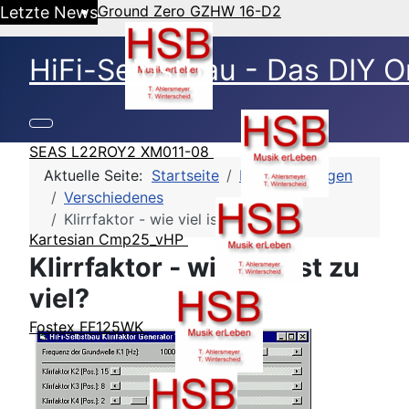
Ground Zero GZHW 16-D2
Letzte News
HiFi-Selbstbau - Das DIY O
SEAS L22ROY2 XM011-08
Aktuelle Seite:
Startseite
HSB Grundlagen
Verschiedenes
Klirrfaktor - wie viel ist zu viel?
Kartesian Cmp25_vHP
Klirrfaktor - wie viel ist zu
viel?
Fostex FF125WK