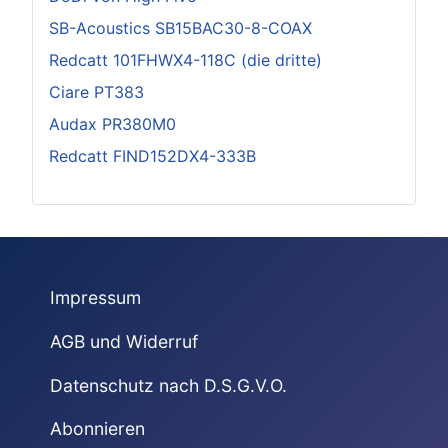
SB-Acoustics SB15BAC30-8-COAX
Redcatt 101FHWX4-118C (die dritte)
Ciare PT383
Audax PR380M0
Redcatt FIND152DX4-333B
Impressum
AGB und Widerruf
Datenschutz nach D.S.G.V.O.
Abonnieren