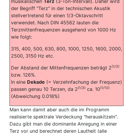
musikalischen
Terz
(3-Ton-Intervall). Daher wird
der Begriff "Terz" in der technischen Akustik
stellvertretend für einen 1/3-Oktavschritt
verwendet. Nach DIN 45562 lauten die
Terzmittenfrequenzen ausgehend von 1000 Hz
wie folgt:
315, 400, 500, 630, 800, 1000, 1250, 1600, 2000,
2500, 3150 Hz etc.
(1/3)
Der Abstand der Mittenfrequenzen beträgt 2
bzw. 126%.
In eine
Dekade
(= Verzehnfachung der Frequenz)
(1/3)
(1/10)
passen genau 10 Terzen, da 2
ca. 10
(Abweichung 0.018%)
Man kann damit aber auch die im Programm
realisierte spektrale Verdeckung "herauskitzeln".
Dazu gibt man die dominante Anregung in einer
Terz vor und berechnet deren Lautheit (alle