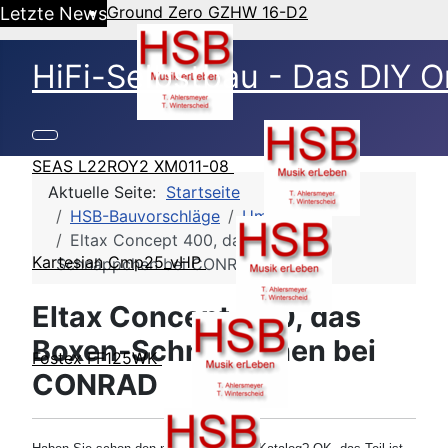
Ground Zero GZHW 16-D2
Letzte News
HiFi-Selbstbau - Das DIY O
SEAS L22ROY2 XM011-08
Aktuelle Seite:
Startseite
HSB-Bauvorschläge
Umbauten
Eltax Concept 400, das Boxen-
Kartesian Cmp25_vHP
Schnäppchen bei CONRAD
Eltax Concept 400, das
Boxen-Schnäppchen bei
Fostex FF125WK
CONRAD