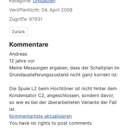
Kategorie:
Umbauten
Veröffentlicht: 04. April 2008
Zugriffe: 87931
Vorheriger Beitrag: Eltax Concept 400, der Umbau
Zurück
Kommentare
Andreas
12 jahre vor
Meine Messungen ergaben, dass der Schaltplan im
Grundauslieferungszustand nicht ganz korrekt ist.
Die Spule L2 beim Hochtöner ist nicht hinter dem
Kondensator C2, angeschlossen, sondern davor,
so wie es bei der überarbeiteten Variante der Fall
ist.
Kommentarliste aktualisieren
You have no rights to post comments