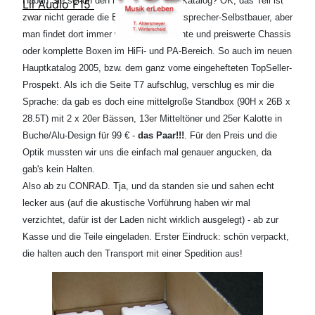
Haben Sie schon den neuen CONRAD-Katalog? OK, das Teil ist
Lii Audio F15
zwar nicht gerade die Bibel für den Lautsprecher-Selbstbauer, aber
man findet dort immer wieder interessante und preiswerte Chassis
oder komplette Boxen im HiFi- und PA-Bereich. So auch im neuen
Hauptkatalog 2005, bzw. dem ganz vorne eingehefteten TopSeller-
Prospekt. Als ich die Seite T7 aufschlug, verschlug es mir die
Sprache: da gab es doch eine mittelgroße Standbox (90H x 26B x
28.5T) mit 2 x 20er Bässen, 13er Mitteltöner und 25er Kalotte in
Buche/Alu-Design für 99 € -
das Paar!!!
. Für den Preis und die
Optik mussten wir uns die einfach mal genauer angucken, da
gab's kein Halten.
Also ab zu CONRAD. Tja, und da standen sie und sahen echt
lecker aus (auf die akustische Vorführung haben wir mal
verzichtet, dafür ist der Laden nicht wirklich ausgelegt) - ab zur
Kasse und die Teile eingeladen. Erster Eindruck: schön verpackt,
die halten auch den Transport mit einer Spedition aus!