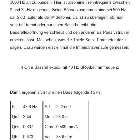
3000 Hz an zu bündeln. Hier ist also eine Trennfrequenz zwischen
2 und 3 kHz angesagt. Beide Bässe zusammen sind bei 500 Hz
ca. 5 dB lauter als der Mitteltöner. Da ist zu überlegen, ob man
sehr tief trennt oder nur einen Bass betreibt, die
Bassreflexöffnung verschließt und den anderen als Passivstrahler
arbeiten lässt. Mal sehen, was die Thiele-Small-Parameter dazu
sagen. Dazu wurden erst einmal die Impedanzverläufe gemessen:
4 Ohm Bassreflexbox mit 40 Hz BR-Abstimmfrequenz
Damit ergeben sich für einen Bass folgende TSPs:
Fs
43.8 Hz
Sd
222 cm²
Qms
3.44
Mms
26.0 g
Qes
0.837
Cms
0.509 mm/N
Qts
0.673
Vas
35.6 dm³