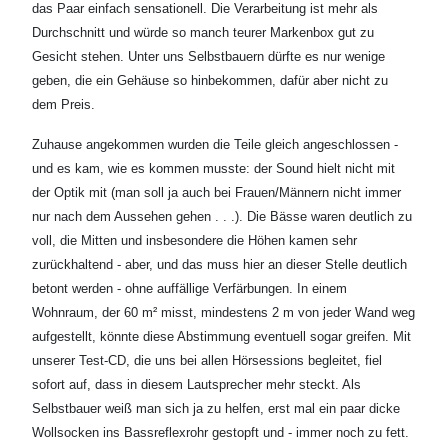
das Paar einfach sensationell. Die Verarbeitung ist mehr als
Durchschnitt und würde so manch teurer Markenbox gut zu
Gesicht stehen. Unter uns Selbstbauern dürfte es nur wenige
geben, die ein Gehäuse so hinbekommen, dafür aber nicht zu
dem Preis.
Zuhause angekommen wurden die Teile gleich angeschlossen -
und es kam, wie es kommen musste: der Sound hielt nicht mit
der Optik mit (man soll ja auch bei Frauen/Männern nicht immer
nur nach dem Aussehen gehen . . .). Die Bässe waren deutlich zu
voll, die Mitten und insbesondere die Höhen kamen sehr
zurückhaltend - aber, und das muss hier an dieser Stelle deutlich
betont werden - ohne auffällige Verfärbungen. In einem
Wohnraum, der 60 m² misst, mindestens 2 m von jeder Wand weg
aufgestellt, könnte diese Abstimmung eventuell sogar greifen. Mit
unserer Test-CD, die uns bei allen Hörsessions begleitet, fiel
sofort auf, dass in diesem Lautsprecher mehr steckt. Als
Selbstbauer weiß man sich ja zu helfen, erst mal ein paar dicke
Wollsocken ins Bassreflexrohr gestopft und - immer noch zu fett.