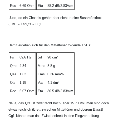
Rdc
6.69 Ohm
Eta
88.2 dB/2.83V/m
Uups, so ein Chassis gehört aber nicht in eine Bassreflexbox
(EBP = Fs/Qts = 65)!
Damit ergeben sich für den Mitteltöner folgende TSPs:
Fs
89.6 Hz
Sd
90 cm²
Qms
4.34
Mms
8.8 g
Qes
1.62
Cms
0.36 mm/N
Qts
1.18
Vas
4.1 dm³
Rdc
5.07 Ohm
Eta
86.5 dB/2.83V/m
Na ja, das Qts ist zwar recht hoch, aber 15.7 l Volumen sind doch
etwas reichlich (Brett zwischen Mitteltöner und oberem Bass)!
Ggf. könnte man das Zwischenbrett in eine Ringversteifung