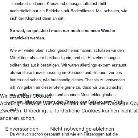
Trennbrett und einer Kreuzstrebe ausgestattet ist, hilft
nachträglich nur ein Bekleben mit Bodenfliesen. Mal schauen, wie
sich der Klopftest dann anhört.
So weit, so gut. Jetzt muss nur noch eine neue Weiche
entwickelt werden.
Wie wir weiter oben schon geschrieben haben, schätzen wir den
Mitteltöner als sehr breitbandig ein, und die Einzelmessungen
sollten das auch bestätigen. Wir waren allerdings extrem erstaunt
als wir diese Einzelmessung im Gehäuse und Hörraum vor uns
hatten und sahen,
wie
breitbandig dieses Chassis zu verwenden
ist! Wir geben an dieser Stelle gerne zu, dass wir uns zunächst
nur ungläubig anschauten und an einen Messfehler glauben
Wir benutzen Cookies
wollten. Allerdings tat uns das Chassis den Gefallen zum Glück
Achtung, Hinweis! Wir verwenden auf unserer Webseite Coo
nicht.
Zwecken. Unbedingt erforderliche Cookies können nicht ab
anderen schon.
Einverstanden
Nicht notwendige ablehnen
Da wir auch schon gespannt sind wie ein Flitzebogen auf die