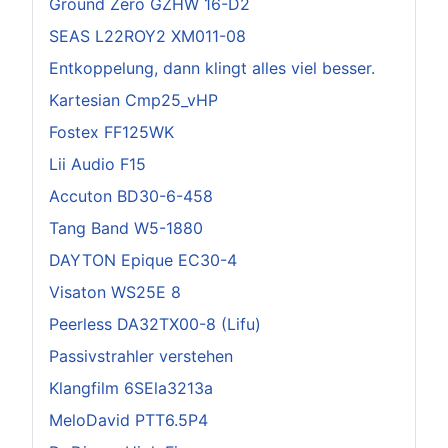
Ground Zero GZHW 16-D2
SEAS L22ROY2 XM011-08
Entkoppelung, dann klingt alles viel besser.
Kartesian Cmp25_vHP
Fostex FF125WK
Lii Audio F15
Accuton BD30-6-458
Tang Band W5-1880
DAYTON Epique EC30-4
Visaton WS25E 8
Peerless DA32TX00-8 (Lifu)
Passivstrahler verstehen
Klangfilm 6SEla3213a
MeloDavid PTT6.5P4