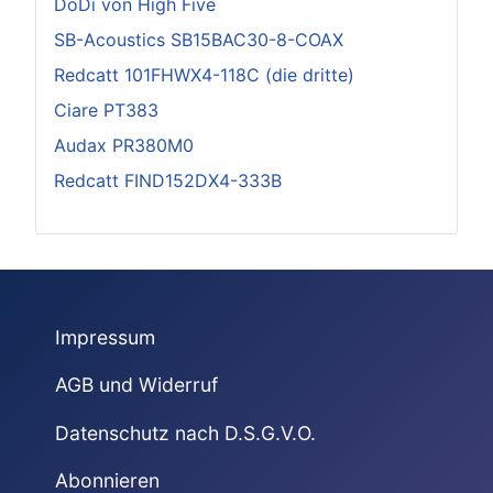
DoDi von High Five
SB-Acoustics SB15BAC30-8-COAX
Redcatt 101FHWX4-118C (die dritte)
Ciare PT383
Audax PR380M0
Redcatt FIND152DX4-333B
Impressum
AGB und Widerruf
Datenschutz nach D.S.G.V.O.
Abonnieren