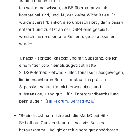
10 bei Theo und Pico:
Ich wollte mal wissen, ob BB überhaupt zu mir
kompatibel sind, und JA, der kleine Wicht ist es. Er
wurde zuerst "blanko", also unbeschaltet , dann passiv
entzerrt und zuletzt an der DSP-Leine gespielt,
wonach meine spontane Reihenfolge so aussehen
würde:
1. nackt - spritzig, knackig und mit Substanz, die ich
einem 13er solo niemals zugetraut hätte
2. DSP-Betrieb - etwas kühler, tonal sehr ausgewogen,
lief im machbaren Bereich erstaunlich präzise
3. passiv - wirkte für mich etwas blass und
substanzlos, klang gut... für Hintergrundbeschallung
beim Bügeln" (
HiFi-Forum, Beitrag #219
)
"Beeindruckt hat mich auch die MarkO bei Hifi-
Selbstbau. Ganz erstaunlich, wie viel Bass da
herauskommt - bei gleichzeitig sehr gut anhörbaren