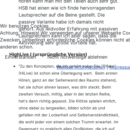
hören kann man mit den Teilen auch sehr gut.
HSB hat einen wie ich finde hervorragenden
Lautsprecher auf die Beine gestellt. Die
passive Variante habe ich damals nicht
Wir benutzen Cookies
gehört. Aus leidvoller Erfahrung mit passiven
Achtung, Hinweis! Wir verwenden auf unserer Webseite Coo
Lautsprechern kann ich aber sagen, dass die
Zwecken. Unbedingt erforderliche Cookies können nicht ab
Aktivierung sehr große Vorteile hat.
anderen schon.
HighLive I (ursprüngliche Version)
Einverstanden
Nicht notwendige ablehnen
"Zu den Konzepten, die ich gehört habe: Die "Theke"
Weitere Informationen
|
Impress
(HiLive) ist schon eine Überlegung wert. Beim ersten
Hören, ganz an der Seitenwand des Raums stehend,
hat sie schon ahnen lassen, was drin steckt. Beim
zweiten Versuch, mittig, aber in der letzten Reihe,
hat's dann richtig gepasst. Die Klötze spielen ehrlich,
ohne dabei zu langweilen, bilden schön ab und
gefallen mit der Lockerheit und Selbstverständlichkeit,
die wohl jeder von einem solchen Trumm erwartet. Im
Gegensatz zu praktisch allen Großkisten, die ich auf