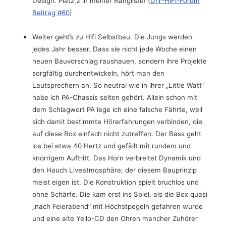
Design. Platz 2 in meiner Rangliste! (
DIY-HiFi-Forum
Beitrag #60
)
Weiter geht’s zu Hifi Selbstbau. Die Jungs werden
jedes Jahr besser. Dass sie nicht jede Woche einen
neuen Bauvorschlag raushauen, sondern ihre Projekte
sorgfältig durchentwickeln, hört man den
Lautsprechern an. So neutral wie in ihrer „Little Watt“
habe ich PA-Chassis selten gehört. Allein schon mit
dem Schlagwort PA lege ich eine falsche Fährte, weil
sich damit bestimmte Hörerfahrungen verbinden, die
auf diese Box einfach nicht zutreffen. Der Bass geht
los bei etwa 40 Hertz und gefällt mit rundem und
knorrigem Auftritt. Das Horn verbreitet Dynamik und
den Hauch Liveatmosphäre, der diesem Bauprinzip
meist eigen ist. Die Konstruktion spielt bruchlos und
ohne Schärfe. Die kam erst ins Spiel, als die Box quasi
„nach Feierabend“ mit Höchstpegeln gefahren wurde
und eine alte Yello-CD den Ohren mancher Zuhörer