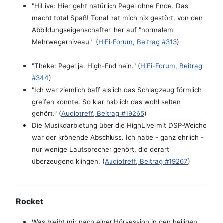
"HiLive: Hier geht natürlich Pegel ohne Ende. Das
macht total Spaß! Tonal hat mich nix gestört, von den
Abbildungseigenschaften her auf "normalem
Mehrwegerniveau" (
HiFi-Forum, Beitrag #313
)
"Theke: Pegel ja. High-End nein." (
HiFi-Forum, Beitrag
#344
)
"Ich war ziemlich baff als ich das Schlagzeug förmlich
greifen konnte. So klar hab ich das wohl selten
gehört." (
Audiotreff, Beitrag #19265
)
Die Musikdarbietung über die HighLive mit DSP-Weiche
war der krönende Abschluss. Ich habe - ganz ehrlich -
nur wenige Lautsprecher gehört, die derart
überzeugend klingen. (
Audiotreff, Beitrag #19267
)
Rocket
Was bleibt mir nach einer Hörsession in den heiligen