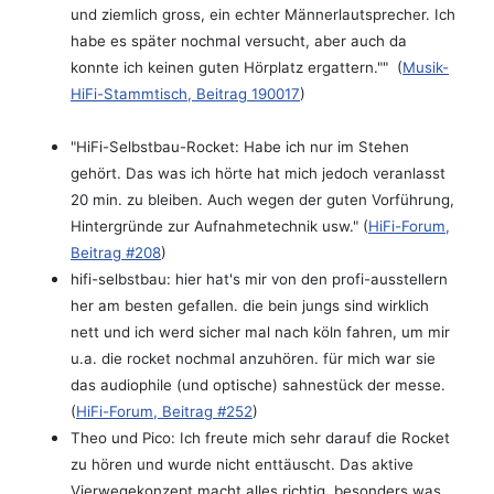
und ziemlich gross, ein echter Männerlautsprecher. Ich
habe es später nochmal versucht, aber auch da
konnte ich keinen guten Hörplatz ergattern."" (
Musik-
HiFi-Stammtisch, Beitrag 190017
)
"
HiFi-Selbstbau-Rocket: Habe ich nur im Stehen
gehört. Das was ich hörte hat mich jedoch veranlasst
20 min. zu bleiben. Auch wegen der guten Vorführung,
Hintergründe zur Aufnahmetechnik usw."
(
HiFi-Forum,
Beitrag #208
)
hifi-selbstbau: hier hat's mir von den profi-ausstellern
her am besten gefallen. die bein jungs sind wirklich
nett und ich werd sicher mal nach köln fahren, um mir
u.a. die rocket nochmal anzuhören. für mich war sie
das audiophile (und optische) sahnestück der messe.
(
HiFi-Forum, Beitrag #252
)
Theo und Pico: Ich freute mich sehr darauf die Rocket
zu hören und wurde nicht enttäuscht. Das aktive
Vierwegekonzept macht alles richtig, besonders was