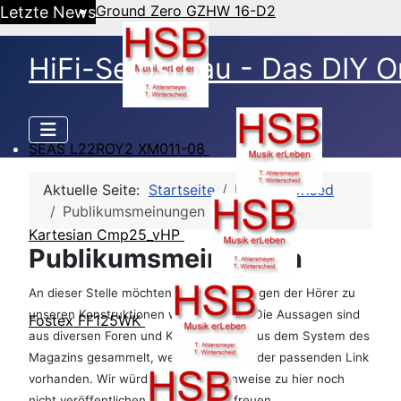
Ground Zero GZHW 16-D2
Letzte News
HiFi-Selbstbau - Das DIY O
SEAS L22ROY2 XM011-08
Aktuelle Seite:
Startseite
Uncategorised
Publikumsmeinungen
Kartesian Cmp25_vHP
Publikumsmeinungen
An dieser Stelle möchten wir die Meinungen der Hörer zu
unseren Konstruktionen widerspiegeln. Die Aussagen sind
Fostex FF125WK
aus diversen Foren und Kommentaren aus dem System des
Magazins gesammelt, wenn möglich ist der passenden Link
vorhanden. Wir würden uns über Hinweise zu hier noch
nicht veröffentlichen Kommentaren freuen.