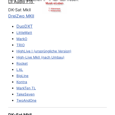
Lii Audio F15
DK-Sat MkII
DreiZwo MKII
DuoDXT
LittleWatt
MarkO
TRIO
HighLive I (ursprüngliche Version)
High-Live MkII (nach Umbau)
Rocket
LAL
BigLine
Kontra
MarkTen TL
TakeSeven
TwoAndOne
DK-Sat MkII