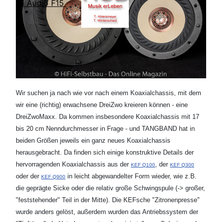
Lii Audio F15
Wir suchen ja nach wie vor nach einem Koaxialchassis, mit dem
wir eine (richtig) erwachsene DreiZwo kreieren können - eine
DreiZwoMaxx. Da kommen insbesondere Koaxialchassis mit 17
bis 20 cm Nenndurchmesser in Frage - und TANGBAND hat in
beiden Größen jeweils ein ganz neues Koaxialchassis
herausgebracht. Da finden sich einige konstruktive Details der
hervorragenden Koaxialchassis aus der
, der
KEF Q100
KEF Q300
oder der
in leicht abgewandelter Form wieder, wie z.B.
KEF Q900
die geprägte Sicke oder die relativ große Schwingspule (-> großer,
"feststehender" Teil in der Mitte). Die KEFsche "Zitronenpresse"
wurde anders gelöst, außerdem wurden das Antriebssystem der