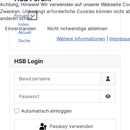
Achtung, Hinweis! Wir verwenden auf unserer Webseite Coo
Zwecken. Unbedingt erforderliche Cookies können nicht ab
Weitere Informationen: Forum
Forum
anderen schon.
Index
Einverstanden
Nicht notwendige ablehnen
Aktuell
Weitere Informationen
|
Impress
Suche
HSB Login
Benutzername
Passwort
Passwort 
Automatisch einloggen
Passkey verwenden