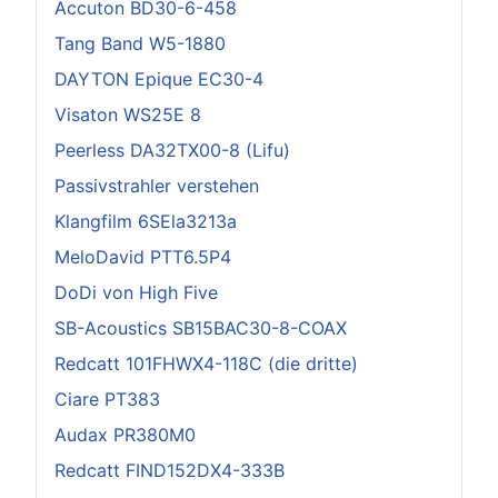
Accuton BD30-6-458
Tang Band W5-1880
DAYTON Epique EC30-4
Visaton WS25E 8
Peerless DA32TX00-8 (Lifu)
Passivstrahler verstehen
Klangfilm 6SEla3213a
MeloDavid PTT6.5P4
DoDi von High Five
SB-Acoustics SB15BAC30-8-COAX
Redcatt 101FHWX4-118C (die dritte)
Ciare PT383
Audax PR380M0
Redcatt FIND152DX4-333B