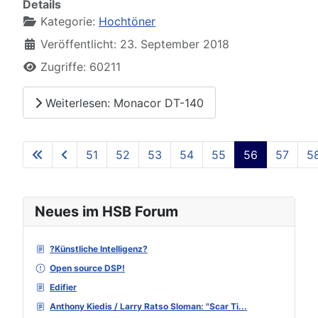
Details
Kategorie:
Hochtöner
Veröffentlicht: 23. September 2018
Zugriffe: 60211
Weiterlesen: Monacor DT-140
51
52
53
54
55
56
57
5
Seite 56 von 129
Neues im HSB Forum
?Künstliche Intelligenz?
Open source DSP!
Edifier
Anthony Kiedis / Larry Ratso Sloman: "Scar Ti...