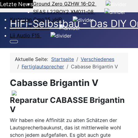
Ground Zero GZHW 16-D2
Letzte News
SEAS L22ROY2 XM011-08
Kartesian Cmp25_vHP
HiFi-Selbstbau - Das DIY O
Fostex FF125WK
Lii Audio F15
Aktuelle Seite:
Startseite
Verschiedenes
Fertiglautsprecher
Cabasse Brigantin V
Cabasse Brigantin V
Reparatur CABASSE Brigantin
V
Wir haben eine Affinität zu alten Schätzen der
Lautsprecherbaukunst, das ist mittlerweile wohl
schon jedem aufgefallen. Es gibt auch gute