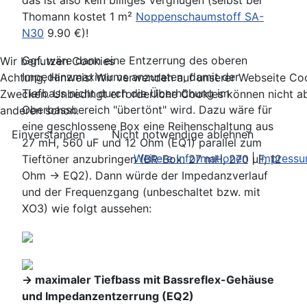
das ist also kein billiges Vergnügen (selbst bei
Thomann kostet 1 m²
Noppenschaumstoff SA-
N30
9.90 €)!
Ggf. wäre dann eine Entzerrung des oberen
Wir benutzen Cookies
Impedanzmaximums anzuraten, damit der
Achtung, Hinweis! Wir verwenden auf unserer Webseite Coo
Tiefbass nicht durch die Überhöhung im
Zwecken. Unbedingt erforderliche Cookies können nicht ab
Oberbassbereich "übertönt" wird. Dazu wäre für
anderen schon.
eine geschlossene Box eine Reihenschaltung aus
Einverstanden
Nicht notwendige ablehnen
27 mH, 560 uF und 12 Ohm (EQ1) parallel zum
Weitere Informationen
|
Impress
Tieftöner anzubringen (BR-Box: 27 mH, 270 uF, 12
Ohm -> EQ2). Dann würde der Impedanzverlauf
und der Frequenzgang (unbeschaltet bzw. mit
XO3) wie folgt aussehen:
-> maximaler Tiefbass mit Bassreflex-Gehäuse
und Impedanzentzerrung (EQ2)