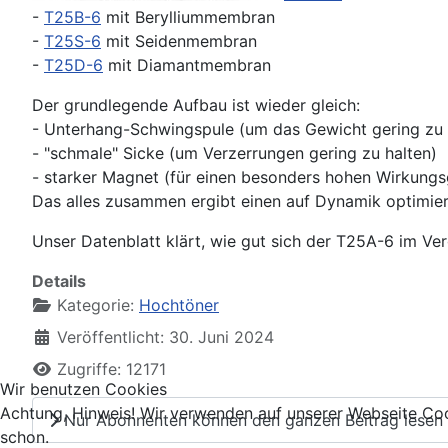
-
T25B-6
mit Berylliummembran
-
T25S-6
mit Seidenmembran
-
T25D-6
mit Diamantmembran
Der grundlegende Aufbau ist wieder gleich:
- Unterhang-Schwingspule (um das Gewicht gering zu 
- "schmale" Sicke (um Verzerrungen gering zu halten)
- starker Magnet (für einen besonders hohen Wirkungs
Das alles zusammen ergibt einen auf Dynamik optimie
Unser Datenblatt klärt, wie gut sich der T25A-6 im Ve
Details
Kategorie:
Hochtöner
Veröffentlicht: 30. Juni 2024
Zugriffe: 12171
Wir benutzen Cookies
Achtung, Hinweis! Wir verwenden auf unserer Webseite Coo
Nur Abonnenten können den ganzen Beitrag lesen
schon.