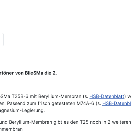
öner von BlieSMa die 2.
eSMa T25B-6 mit Beryllium-Membran (s.
HSB-Datenblatt
) w
en. Passend zum frisch getesteten M74A-6 (s.
HSB-Datenbl
agnesium-Legierung.
nd Beryllium-Membran gibt es den T25 noch in 2 weiteren 
ummembran