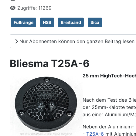
Zugriffe: 11269
Fullrange
HSB
Breitband
Sica
Nur Abonnenten können den ganzen Beitrag lesen
Bliesma T25A-6
25 mm HighTech-Hocht
Nach dem Test des Bli
der 25mm-Kalotte test
aus einer Aluminium/M
Neben der Aluminium- u
-
T25A-6
mit Alumini