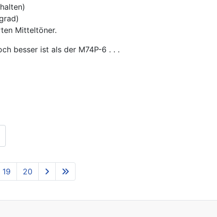
halten)
grad)
en Mitteltöner.
h besser ist als der M74P-6 . . .
19
20