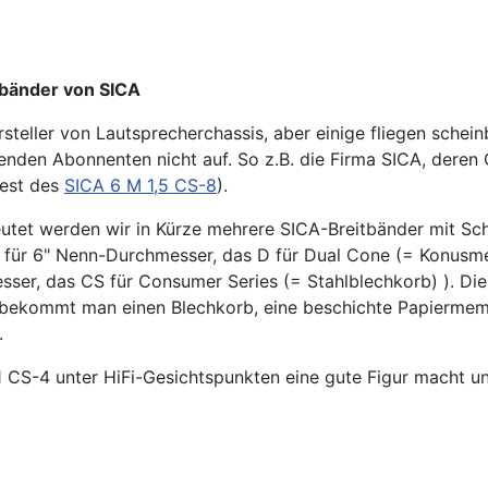
tbänder von SICA
ersteller von Lautsprecherchassis, aber einige fliegen sch
nden Abonnenten nicht auf. So z.B. die Firma SICA, deren Ch
Test des
SICA 6 M 1,5 CS-8
).
tet werden wir in Kürze mehrere SICA-Breitbänder mit Sch
t für 6" Nenn-Durchmesser, das D für Dual Cone (= Konusme
er, das CS für Consumer Series (= Stahlblechkorb) ). Dies
r bekommt man einen Blechkorb, eine beschichte Papierme
.
1 CS-4 unter HiFi-Gesichtspunkten eine gute Figur macht un