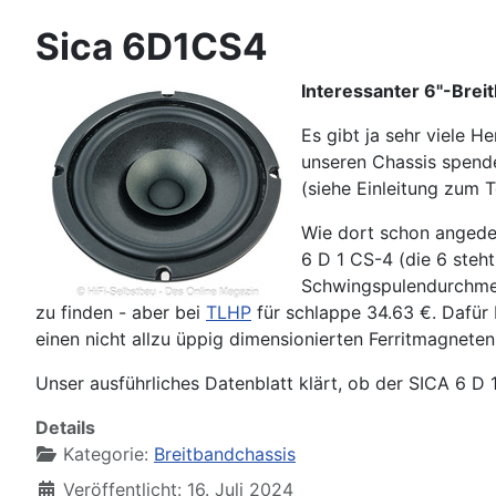
Sica 6D1CS4
Interessanter 6"-Brei
Es gibt ja sehr viele H
unseren Chassis spende
(siehe Einleitung zum 
Wie dort schon angedeu
6 D 1 CS-4 (die 6 steh
Schwingspulendurchmess
zu finden - aber bei
TLHP
für schlappe 34.63 €. Dafü
einen nicht allzu üppig dimensionierten Ferritmagneten
Unser ausführliches Datenblatt klärt, ob der SICA 6 D 
Details
Kategorie:
Breitbandchassis
Veröffentlicht: 16. Juli 2024