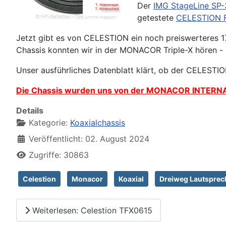
Der
IMG StageLine SP-
getestete
CELESTION 
Jetzt gibt es von CELESTION ein noch preiswerteres 1
Chassis konnten wir in der
MONACOR Triple-X
hören - 
Unser ausführliches Datenblatt klärt, ob der CELESTI
Die Chassis wurden uns von der MONACOR INTERNAT
Details
Kategorie:
Koaxialchassis
Veröffentlicht: 02. August 2024
Zugriffe: 30863
Celestion
Monacor
Koaxial
Dreiweg Lautsprec
Weiterlesen: Celestion TFX0615