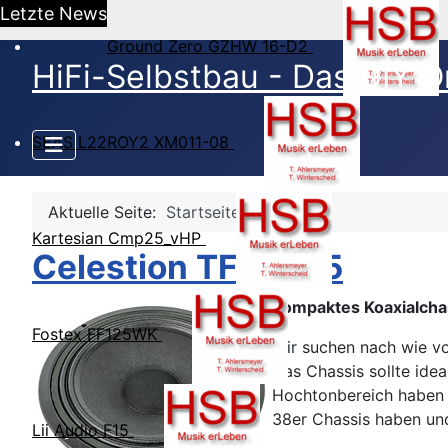
Letzte News
Ground Zero GZHW 16-D2
HiFi-Selbstbau - Das DIY O
SEAS L22ROY2 XM011-08
Aktuelle Seite:
Startseite
Kartesian Cmp25_vHP
Celestion TFX0615
Kompaktes Koaxialchas
Fostex FF125WK
Wir suchen nach wie vo
Das Chassis sollte id
Hochtonbereich haben 
38er Chassis haben und
Lii Audio F15