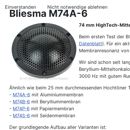
Einverstanden
Nicht notwendige ablehnen
Bliesma M74A-6
74 mm HighTech-Mittel
Beim ersten Test der B
Datenblatt
). Für ein a
Membranresonanz von 10
Wir sind schon seit la
Beryllium-Mitteltonkal
3000 Hz mit gutem Rund
Ähnlich wie beim 25 mm durchmessenden Hochtöner T2
-
M74A-6
mit Aluminiummembran
-
M74B-6
mit Berylliummembran
-
M74P-6
mit Papiermembran
-
M74S-6
mit Seidenmembran
Der grundlegende Aufbau aller Varianten ist: