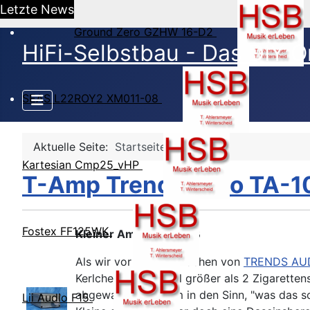
Letzte News
Ground Zero GZHW 16-D2
HiFi-Selbstbau - Das DIY O
SEAS L22ROY2 XM011-08
Aktuelle Seite:
Startseite
Kartesian Cmp25_vHP
T-Amp Trend Audio TA-10
Fostex FF125WK
Kleiner Amp ganz groß
Als wir vor einigen Wochen von
TRENDS AU
Kerlchen gerade mal größer als 2 Zigaretten
abgewandelter Form in den Sinn, "was das soll 
Lii Audio F15