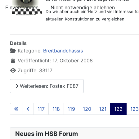
Einverstanden
Nicht notwendige ablehnen
Da wir aber auch ein Herz und viel Interesse f
aktuellen Konstruktionen zu vergleichen.
Details
Kategorie:
Breitbandchassis
Veröffentlicht: 17. Oktober 2008
Zugriffe: 33117
Weiterlesen: Fostex FE87
117
118
119
120
121
122
123
Neues im HSB Forum