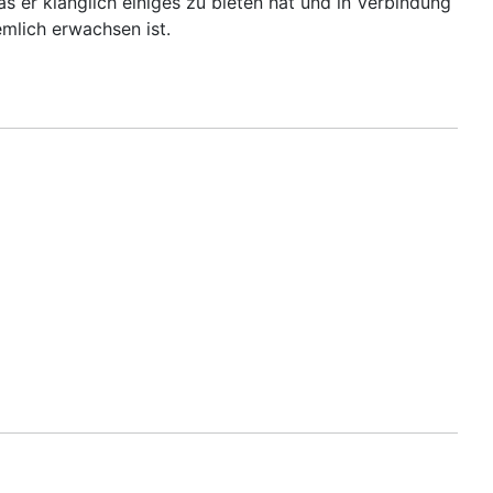
 er klanglich einiges zu bieten hat und in Verbindung
mlich erwachsen ist.