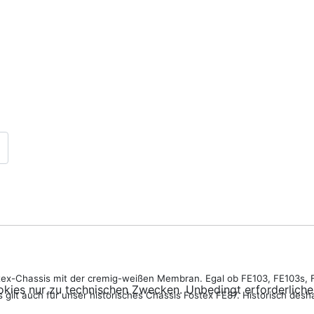
Fostex-Chassis mit der cremig-weißen Membran. Egal ob FE103, FE103s, 
kies nur zu technischen Zwecken. Unbedingt erforderliche
lt auch für unser historisches Chassis Fostex FE87. Historisch deshal