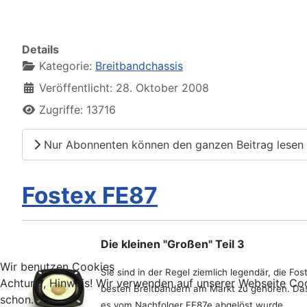
Details
Kategorie:
Breitbandchassis
Veröffentlicht: 28. Oktober 2008
Zugriffe: 13716
Nur Abonnenten können den ganzen Beitrag lesen
Fostex FE87
Die kleinen "Großen" Teil 3
Wir benutzen Cookies
Sie sind in der Regel ziemlich legendär, die 
Achtung, Hinweis! Wir verwenden auf unserer Webseite Coo
besten Breitbändern am Markt zu gehören. Das gi
schon.
es vom Nachfolger FE87e abgelöst wurde.