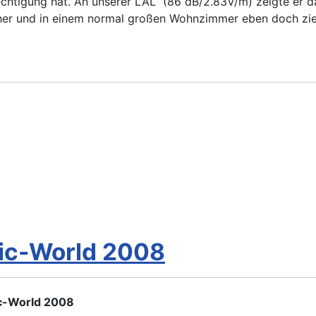
htigung hat. An unserer LAL (86 dB/2.83V/m) zeigte er das
her und in einem normal großen Wohnzimmer eben doch zie
ic-World 2008
ic-World 2008