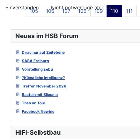
Einverstanden
Nicht notwendige ablehnen
105
106
107
108
109
110
111
Neues im HSB Forum
Dirac nur auf Zeitebene
SABA Freiburg
Vorstellung sebu
?Künstliche Intelligenz?
Treffen November 2026
Basteln mit Bliesma
Theo on Tour
Facebook Newbie
HiFi-Selbstbau