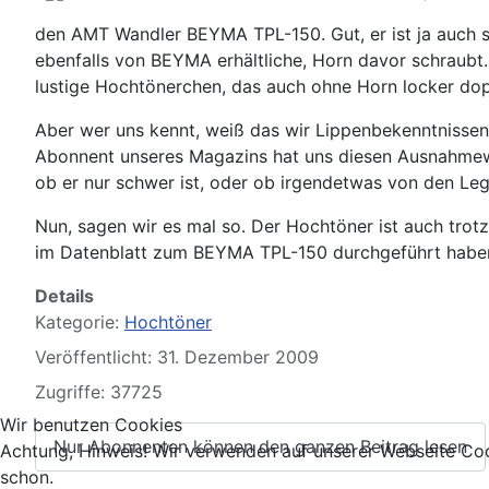
den AMT Wandler BEYMA TPL-150. Gut, er ist ja auch 
ebenfalls von BEYMA erhältliche, Horn davor schraubt
lustige Hochtönerchen, das auch ohne Horn locker dop
Aber wer uns kennt, weiß das wir Lippenbekenntnissen n
Abonnent unseres Magazins hat uns diesen Ausnahmewan
ob er nur schwer ist, oder ob irgendetwas von den Leg
Nun, sagen wir es mal so. Der Hochtöner ist auch trot
im Datenblatt zum BEYMA TPL-150 durchgeführt haben. W
Details
Kategorie:
Hochtöner
Veröffentlicht: 31. Dezember 2009
Zugriffe: 37725
Wir benutzen Cookies
Nur Abonnenten können den ganzen Beitrag lesen
Achtung, Hinweis! Wir verwenden auf unserer Webseite Coo
schon.