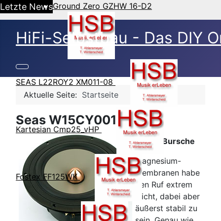
Ground Zero GZHW 16-D2
Letzte News
HiFi-Selbstbau - Das DIY O
SEAS L22ROY2 XM011-08
Aktuelle Seite:
Startseite
Seas W15CY001
Kartesian Cmp25_vHP
Harter Bursche
Magnesium-
Membranen habe
Fostex FF125WK
den Ruf extrem
leicht, dabei aber
äußerst stabil zu
sein. Genau wie