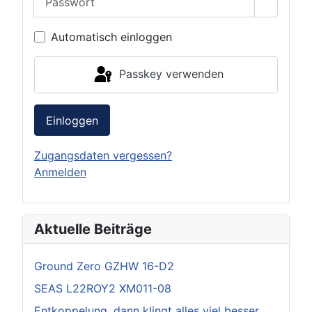
Passwor
Automatisch einloggen
Passkey verwenden
Einloggen
Zugangsdaten vergessen?
Anmelden
Aktuelle Beiträge
Ground Zero GZHW 16-D2
SEAS L22ROY2 XM011-08
Entkoppelung, dann klingt alles viel besser.