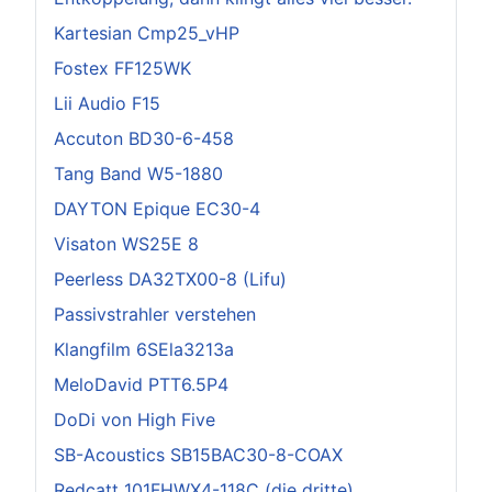
Kartesian Cmp25_vHP
Fostex FF125WK
Lii Audio F15
Accuton BD30-6-458
Tang Band W5-1880
DAYTON Epique EC30-4
Visaton WS25E 8
Peerless DA32TX00-8 (Lifu)
Passivstrahler verstehen
Klangfilm 6SEla3213a
MeloDavid PTT6.5P4
DoDi von High Five
SB-Acoustics SB15BAC30-8-COAX
Redcatt 101FHWX4-118C (die dritte)