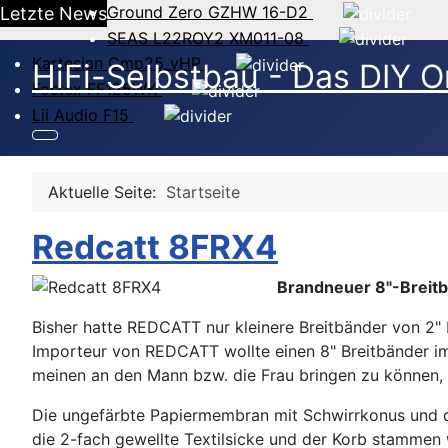
Ground Zero GZHW 16-D2
Letzte News
SEAS L22ROY2 XM011-08
Kartesian Cmp25_vHP
HiFi-Selbstbau - Das DIY O
Fostex FF125WK
Lii Audio F15
Aktuelle Seite:
Startseite
Redcatt 8FRX4
Brandneuer 8"-Breit
Bisher hatte REDCATT nur kleinere Breitbänder von 2
Importeur von REDCATT wollte einen 8" Breitbänder 
meinen an den Mann bzw. die Frau bringen zu können, 
Die ungefärbte Papiermembran mit Schwirrkonus und 
die 2-fach gewellte Textilsicke und der Korb stamme