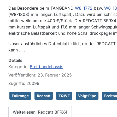
Das Besondere beim TANGBAND
W8-1772
bzw.
W8-1
(W8-1808) mm langen Luftspalt). Dazu wird ein sehr s
mittlerweile um die 400 €/Stück. Der REDCATT 8FRX4 s
mm kurzem Luftspalt und 17.6 mm langer Schwingspule
elektrische Belastbarkeit und hohe Schalldruckpegel i
Unser ausführliches Datenblatt klärt, ob der REDCATT
kann . . .
Details
Kategorie:
Breitbandchassis
Veröffentlicht: 23. Februar 2025
Zugriffe: 20099
Fullrange
Redcatt
TQWT
Voigt Pipe
Breitb
Weiterlesen: Redcatt 8FRX4