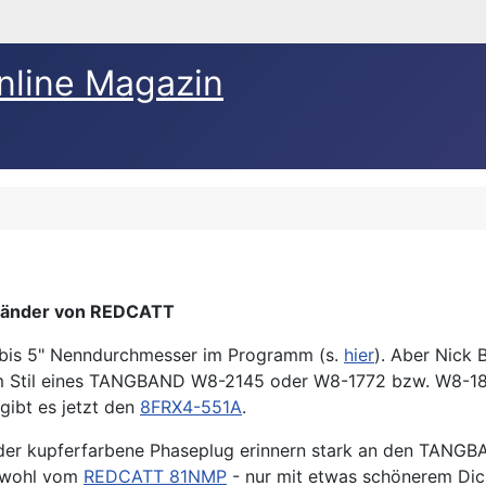
nline Magazin
bänder von REDCATT
" bis 5" Nenndurchmesser im Programm (s.
hier
). Aber Nick 
im Stil eines TANGBAND W8-2145 oder W8-1772 bzw. W8-1
gibt es jetzt den
8FRX4-551A
.
der kupferfarbene Phaseplug erinnern stark an den TANG
n wohl vom
REDCATT 81NMP
- nur mit etwas schönerem Dich