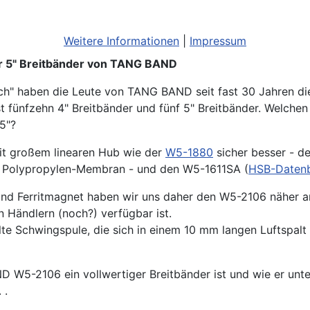
Weitere Informationen
|
Impressum
er 5" Breitbänder von TANG BAND
ch" haben die Leute von TANG BAND seit fast 30 Jahren dies
 fünfzehn 4" Breitbänder und fünf 5" Breitbänder. Welchen
5"?
it großem linearen Hub wie der
W5-1880
sicher besser - d
ne Polypropylen-Membran - und den W5-1611SA (
HSB-Datenb
und Ferritmagnet haben wir uns daher den W5-2106 näher 
n Händlern (noch?) verfügbar ist.
e Schwingspule, die sich in einem 10 mm langen Luftspalt 
ND W5-2106 ein vollwertiger Breitbänder ist und wie er u
 .