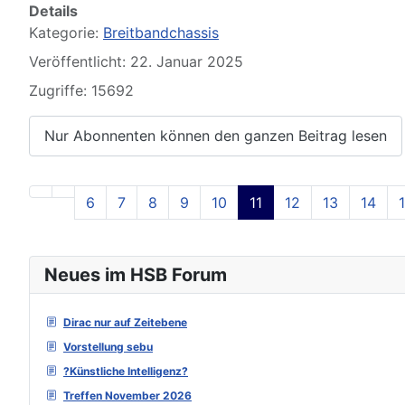
Details
Kategorie:
Breitbandchassis
Veröffentlicht: 22. Januar 2025
Zugriffe: 15692
Nur Abonnenten können den ganzen Beitrag lesen
6
7
8
9
10
11
12
13
14
Neues im HSB Forum
Dirac nur auf Zeitebene
Vorstellung sebu
?Künstliche Intelligenz?
Treffen November 2026