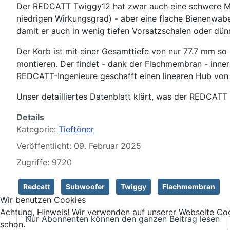
Der REDCATT Twiggy12 hat zwar auch eine schwere Me
niedrigen Wirkungsgrad) - aber eine flache Bienenwa
damit er auch in wenig tiefen Vorsatzschalen oder dün
Der Korb ist mit einer Gesamttiefe von nur 77.7 mm s
montieren. Der findet - dank der Flachmembran - inner
REDCATT-Ingenieure geschafft einen linearen Hub von 
Unser detailliertes Datenblatt klärt, was der REDCATT 
Details
Kategorie:
Tieftöner
Veröffentlicht: 09. Februar 2025
Zugriffe: 9720
Redcatt
Subwoofer
Twiggy
Flachmembran
Wir benutzen Cookies
Achtung, Hinweis! Wir verwenden auf unserer Webseite Coo
Nur Abonnenten können den ganzen Beitrag lesen
schon.