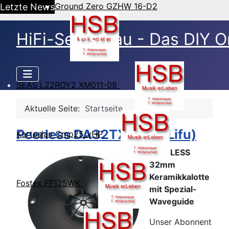
Ground Zero GZHW 16-D2
Letzte News
HiFi-Selbstbau - Das DIY O
SEAS L22ROY2 XM011-08
Aktuelle Seite:
Startseite
Peerless DA32TX00-8 (Lifu)
Kartesian Cmp25_vHP
PEERLESS
32mm
Keramikkalotte
Fostex FF125WK
mit Spezial-
Waveguide
Unser Abonnent