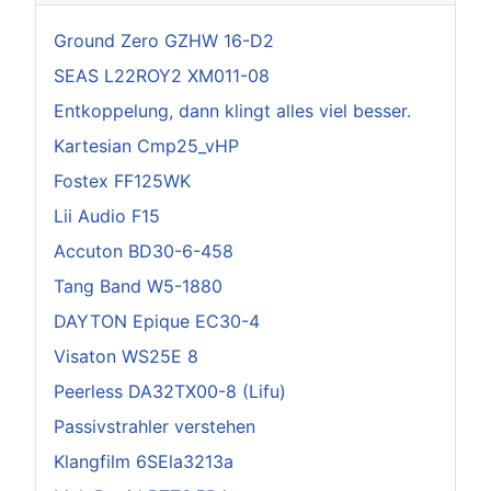
Ground Zero GZHW 16-D2
SEAS L22ROY2 XM011-08
Entkoppelung, dann klingt alles viel besser.
Kartesian Cmp25_vHP
Fostex FF125WK
Lii Audio F15
Accuton BD30-6-458
Tang Band W5-1880
DAYTON Epique EC30-4
Visaton WS25E 8
Peerless DA32TX00-8 (Lifu)
Passivstrahler verstehen
Klangfilm 6SEla3213a