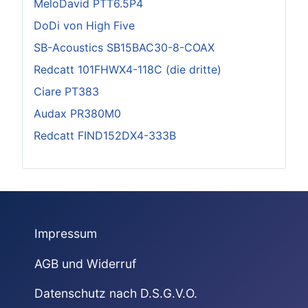
MeloDavid PTT6.5P4
DoDi von High Five
SB-Acoustics SB15BAC30-8-COAX
Redcatt 101FHWX4-118C (die dritte)
Ciare PT383
Audax PR380M0
Redcatt FIND152DX4-333B
Impressum
AGB und Widerruf
Datenschutz nach D.S.G.V.O.