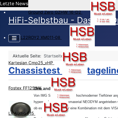
Letzte News
Ground Zero GZHW 16-D2
HiFi-Selbstbau - Das DIY O
SEAS L22ROY2 XM011-08
Aktuelle Seite:
Startseite
Kartesian Cmp25_vHP
Chassistest IMG Stagel
Fostex FF125WK
One and One
Von IMG Stageline wird ein hochmoderner Tieftöner ang
hypermodernen Magnetmaterial NEODYM angetrieben wir
ob es sich eventuell für eine Kombination mit dem VI
Lii Audio F15