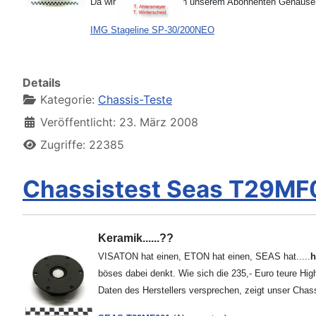
Da wir das Chassis von unserem Abonnenten Gehäusehol
IMG Stageline SP-30/200NEO
Details
Kategorie:
Chassis-Teste
Veröffentlicht: 23. März 2008
Zugriffe: 22385
Chassistest Seas T29MF
Keramik......??
VISATON hat einen, ETON hat einen, SEAS hat.....
h
böses dabei denkt. Wie sich die 235,- Euro teure Hi
Daten des Herstellers versprechen, zeigt unser Chassi