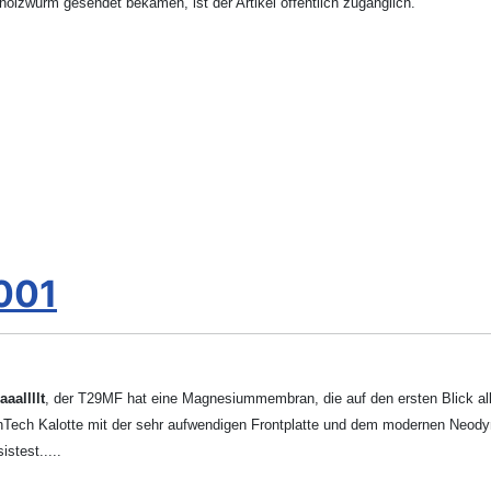
zwurm gesendet bekamen, ist der Artikel öffentlich zugänglich.
001
aaallllt
, der T29MF hat eine Magnesiummembran, die auf den ersten Blick al
ghTech Kalotte mit der sehr aufwendigen Frontplatte und dem modernen Neody
stest.....