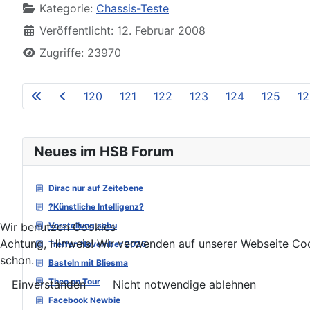
Kategorie:
Chassis-Teste
Veröffentlicht: 12. Februar 2008
Zugriffe: 23970
120
121
122
123
124
125
12
Neues im HSB Forum
Dirac nur auf Zeitebene
?Künstliche Intelligenz?
Wir benutzen Cookies
Vorstellung sebu
Achtung, Hinweis! Wir verwenden auf unserer Webseite Coo
Treffen November 2026
schon.
Basteln mit Bliesma
Theo on Tour
Einverstanden
Nicht notwendige ablehnen
Facebook Newbie