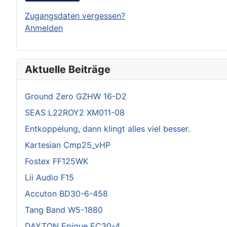
Zugangsdaten vergessen?
Anmelden
Aktuelle Beiträge
Ground Zero GZHW 16-D2
SEAS L22ROY2 XM011-08
Entkoppelung, dann klingt alles viel besser.
Kartesian Cmp25_vHP
Fostex FF125WK
Lii Audio F15
Accuton BD30-6-458
Tang Band W5-1880
DAYTON Epique EC30-4