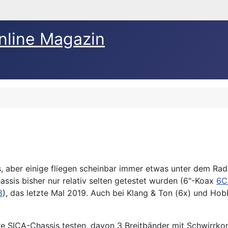
nline Magazin
sis, aber einige fliegen scheinbar immer etwas unter dem R
assis bisher nur relativ selten getestet wurden (6"-Koax
6C
8
), das letzte Mal 2019. Auch bei Klang & Ton (6x) und Hobb
e SICA-Chassis testen, davon 3 Breitbänder mit Schwirrkon