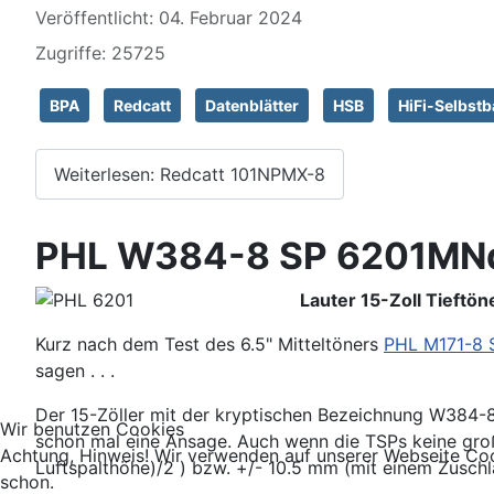
Veröffentlicht: 04. Februar 2024
Zugriffe: 25725
BPA
Redcatt
Datenblätter
HSB
HiFi-Selbst
Weiterlesen: Redcatt 101NPMX-8
PHL W384-8 SP 6201MN
Lauter 15-Zoll Tieftön
Kurz nach dem Test des 6.5" Mitteltöners
PHL M171-8 
sagen . . .
Der 15-Zöller mit der kryptischen Bezeichnung W384-
Wir benutzen Cookies
schon mal eine Ansage. Auch wenn die TSPs keine gro
Achtung, Hinweis! Wir verwenden auf unserer Webseite Coo
Luftspalthöhe)/2 ) bzw. +/- 10.5 mm (mit einem Zusch
schon.