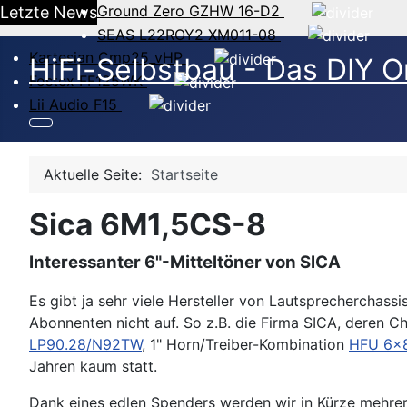
Ground Zero GZHW 16-D2
Letzte News
SEAS L22ROY2 XM011-08
Kartesian Cmp25_vHP
HiFi-Selbstbau - Das DIY O
Fostex FF125WK
Lii Audio F15
Aktuelle Seite:
Startseite
Sica 6M1,5CS-8
Interessanter 6"-Mitteltöner von SICA
Es gibt ja sehr viele Hersteller von Lautsprecherchas
Abonnenten nicht auf. So z.B. die Firma SICA, deren Ch
LP90.28/N92TW
, 1" Horn/Treiber-Kombination
HFU 6x
Jahren kaum statt.
Dank eines edlen Spenders werden wir in Kürze mehrer