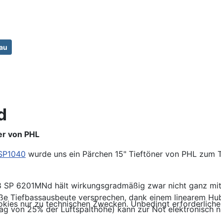
bau
d
er von PHL
SP1040
wurde uns ein Pärchen 15" Tieftöner von PHL zum Te
8 SP 6201MNd hält wirkungsgradmäßig zwar nicht ganz mit
ße Tiefbassausbeute versprechen, dank einem linearem Hub
kies nur zu technischen Zwecken. Unbedingt erforderliche
lag von 25% der Luftspalthöhe) kann zur Not elektronisch 