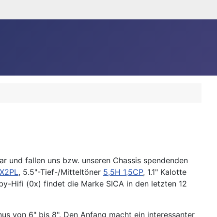
adar und fallen uns bzw. unseren Chassis spendenden
X2PL
, 5.5"-Tief-/Mitteltöner
5,5H 1,5CP
, 1.1" Kalotte
y-Hifi (0x) findet die Marke SICA in den letzten 12
us von 6" bis 8". Den Anfang macht ein interessanter