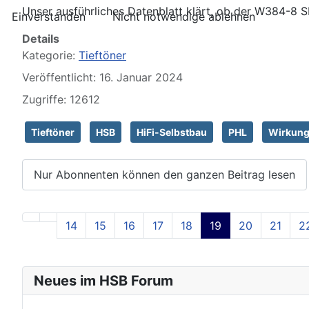
Unser ausführliches Datenblatt klärt, ob der W384-8 
Einverstanden
Nicht notwendige ablehnen
Details
Kategorie:
Tieftöner
Veröffentlicht: 16. Januar 2024
Zugriffe: 12612
Tieftöner
HSB
HiFi-Selbstbau
PHL
Wirkung
Nur Abonnenten können den ganzen Beitrag lesen
14
15
16
17
18
19
20
21
2
Neues im HSB Forum