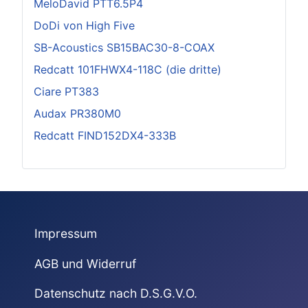
MeloDavid PTT6.5P4
DoDi von High Five
SB-Acoustics SB15BAC30-8-COAX
Redcatt 101FHWX4-118C (die dritte)
Ciare PT383
Audax PR380M0
Redcatt FIND152DX4-333B
Impressum
AGB und Widerruf
Datenschutz nach D.S.G.V.O.