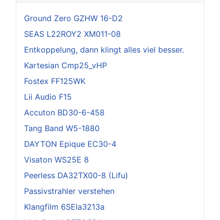
Ground Zero GZHW 16-D2
SEAS L22ROY2 XM011-08
Entkoppelung, dann klingt alles viel besser.
Kartesian Cmp25_vHP
Fostex FF125WK
Lii Audio F15
Accuton BD30-6-458
Tang Band W5-1880
DAYTON Epique EC30-4
Visaton WS25E 8
Peerless DA32TX00-8 (Lifu)
Passivstrahler verstehen
Klangfilm 6SEla3213a