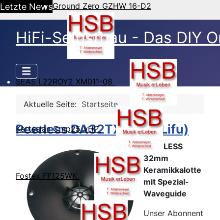
Ground Zero GZHW 16-D2
Letzte News
HiFi-Selbstbau - Das DIY O
SEAS L22ROY2 XM011-08
Aktuelle Seite:
Startseite
Peerless DA32TX00-8 (Lifu)
Kartesian Cmp25_vHP
PEERLESS
32mm
Keramikkalotte
Fostex FF125WK
mit Spezial-
Waveguide
Unser Abonnent