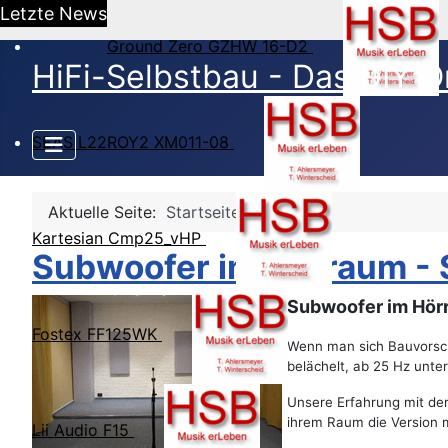
Letzte News
Ground Zero GZHW 16-D2
HiFi-Selbstbau - Das DIY O
SEAS L22ROY2 XM011-08
Aktuelle Seite:
Startseite
Kartesian Cmp25_vHP
Subwoofer im Hörraum - 
Subwoofer im Hörr
Fostex FF125WK
Wenn man sich Bauvorsch
belächelt, ab 25 Hz unt
Unsere Erfahrung mit de
ihrem Raum die Version m
Lii Audio F15