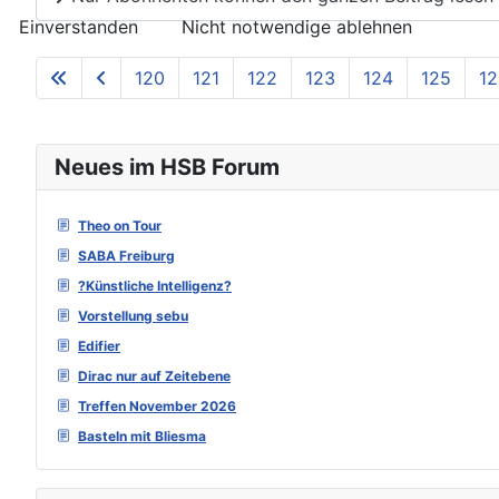
Einverstanden
Nicht notwendige ablehnen
120
121
122
123
124
125
12
Neues im HSB Forum
Theo on Tour
SABA Freiburg
?Künstliche Intelligenz?
Vorstellung sebu
Edifier
Dirac nur auf Zeitebene
Treffen November 2026
Basteln mit Bliesma