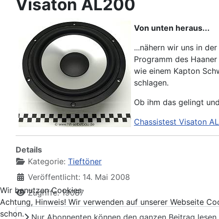
Visaton AL200
Von unten heraus...
...nähern wir uns in 
Programm des Haaner S
wie einem Kapton Schw
schlagen.
Ob ihm das gelingt un
Chassistest Visaton A
Details
Kategorie:
Tieftöner
Veröffentlicht: 14. Mai 2008
Wir benutzen Cookies
Zugriffe: 19087
Achtung, Hinweis! Wir verwenden auf unserer Webseite Coo
schon.
Nur Abonnenten können den ganzen Beitrag lesen