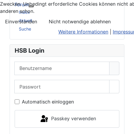
Zwecken. Unbedingt erforderliche Cookies können nicht ab
Forum
Weitere Informationen: Forum
anderen schon.
Index
Aktuell
Einverstanden
Nicht notwendige ablehnen
Suche
Weitere Informationen
|
Impress
HSB Login
Benutzername
Passwort
Passwor
Automatisch einloggen
Passkey verwenden