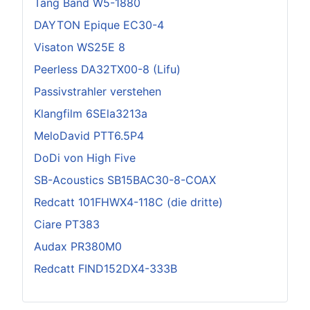
Tang Band W5-1880
DAYTON Epique EC30-4
Visaton WS25E 8
Peerless DA32TX00-8 (Lifu)
Passivstrahler verstehen
Klangfilm 6SEla3213a
MeloDavid PTT6.5P4
DoDi von High Five
SB-Acoustics SB15BAC30-8-COAX
Redcatt 101FHWX4-118C (die dritte)
Ciare PT383
Audax PR380M0
Redcatt FIND152DX4-333B