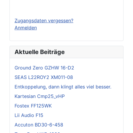
Einloggen
Zugangsdaten vergessen?
Anmelden
Aktuelle Beiträge
Ground Zero GZHW 16-D2
SEAS L22ROY2 XM011-08
Entkoppelung, dann klingt alles viel besser.
Kartesian Cmp25_vHP
Fostex FF125WK
Lii Audio F15
Accuton BD30-6-458