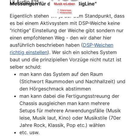
Lii Audio F15
Messungen für das Projekt "BigLine"
Eigentlich stehen wir ja auf dem Standpunkt, dass
es bei einem Aktivsystem mit DSP-Weiche keine
"richtige" Einstellung der Weiche gibt sondern nur
einen empfohlenen Weg - den wir daher hier
ausführlich beschrieben haben (
DSP-Weichen
richtig einstellen
). Wer sich ein solches System
baut und die prinzipiellen Vorzüge nicht nutzt ist
selber schuld:
man kann das System auf den Raum
(Stichwort Raummoden und Nachhallzeit) und
den Hörgeschmack abstimmen
man kann dabei die Fertigungsstreuung der
Chassis ausgleichen
man kann mehrere
Setups für mehrere Anwendungsfälle (Musik
leise, Musik laut, Kino) oder Musikstile (70er
Jahre Rock, Klassik, Pop etc.) wählen
etc. usw.