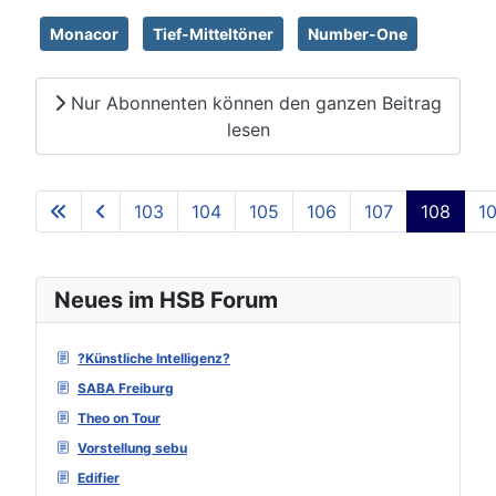
Monacor
Tief-Mitteltöner
Number-One
Nur Abonnenten können den ganzen Beitrag
lesen
103
104
105
106
107
108
1
Seite 108 von 129
Neues im HSB Forum
?Künstliche Intelligenz?
SABA Freiburg
Theo on Tour
Vorstellung sebu
Edifier