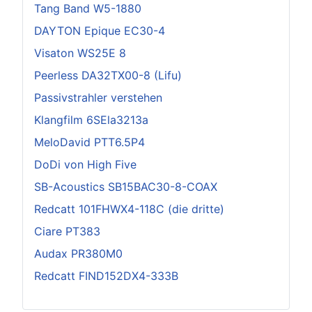
Tang Band W5-1880
DAYTON Epique EC30-4
Visaton WS25E 8
Peerless DA32TX00-8 (Lifu)
Passivstrahler verstehen
Klangfilm 6SEla3213a
MeloDavid PTT6.5P4
DoDi von High Five
SB-Acoustics SB15BAC30-8-COAX
Redcatt 101FHWX4-118C (die dritte)
Ciare PT383
Audax PR380M0
Redcatt FIND152DX4-333B