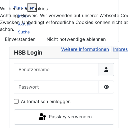
Weitere Informationen: Forum
Forum
Wir benutzen Cookies
Achtung, Hinweis! Wir verwenden auf unserer Webseite Coo
Index
Zwecken. Unbedingt erforderliche Cookies können nicht a
Aktuell
schon.
Suche
Einverstanden
Nicht notwendige ablehnen
Weitere Informationen
|
Impre
HSB Login
Benutzername
Passwort
Passwort 
Automatisch einloggen
Passkey verwenden