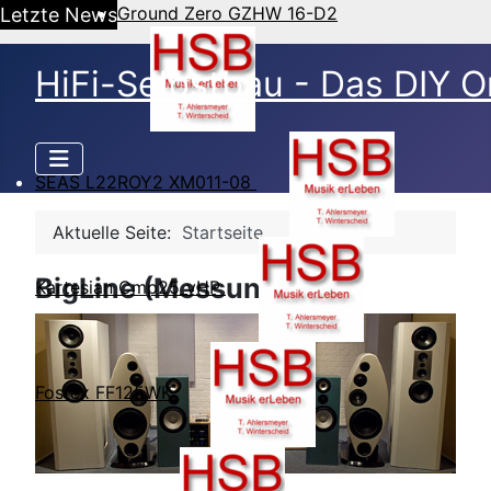
Ground Zero GZHW 16-D2
Letzte News
HiFi-Selbstbau - Das DIY O
SEAS L22ROY2 XM011-08
Aktuelle Seite:
Startseite
BigLine (Messungen)
Kartesian Cmp25_vHP
Fostex FF125WK