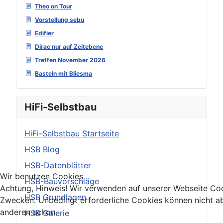
Theo on Tour
Vorstellung sebu
Edifier
Dirac nur auf Zeitebene
Treffen November 2026
Basteln mit Bliesma
HiFi-Selbstbau
HiFi-Selbstbau Startseite
HSB Blog
HSB-Datenblätter
Wir benutzen Cookies
HSB-Bauvorschläge
Achtung, Hinweis! Wir verwenden auf unserer Webseite Coo
HSB Grundlagen
Zwecken. Unbedingt erforderliche Cookies können nicht ab
anderen schon.
HSB Galerie