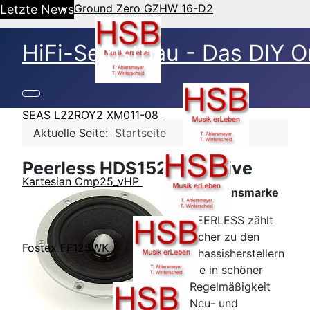
Ground Zero GZHW 16-D2
Letzte News
HiFi-Selbstbau - Das DIY O
SEAS L22ROY2 XM011-08
Aktuelle Seite:
Startseite
Peerless HDS152 Exclusive
Kartesian Cmp25_vHP
Traditionsmarke
PEERLESS zählt
sicher zu den
Fostex FF125WK
Chassisherstellern
die in schöner
Regelmäßigkeit
Neu- und