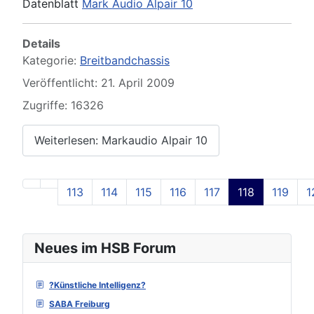
Datenblatt
Mark Audio Alpair 10
Details
Kategorie:
Breitbandchassis
Veröffentlicht: 21. April 2009
Zugriffe: 16326
Weiterlesen: Markaudio Alpair 10
113
114
115
116
117
118
119
1
Seite 118 von 129
Neues im HSB Forum
?Künstliche Intelligenz?
SABA Freiburg