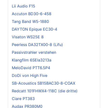
Lii Audio F15
Accuton BD30-6-458
Tang Band W5-1880
DAYTON Epique EC30-4
Visaton WS25E 8
Peerless DA32TX00-8 (Lifu)
Passivstrahler verstehen
Klangfilm 6SEla3213a
MeloDavid PTT6.5P4
DoDi von High Five
SB-Acoustics SB15BAC30-8-COAX
Redcatt 101FHWX4-118C (die dritte)
Ciare PT383
Audax PR380M0