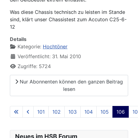
Was diese Chassis technisch zu leisten im Stande
sind, klärt unser Chassistest zum Accuton C25-6-
12
Details
Kategorie:
Hochtöner
Veröffentlicht: 31. Mai 2010
Zugriffe: 5724
Nur Abonnenten können den ganzen Beitrag
lesen
101
102
103
104
105
106
10
Seite 106 von 129
Neues im HSB Forum