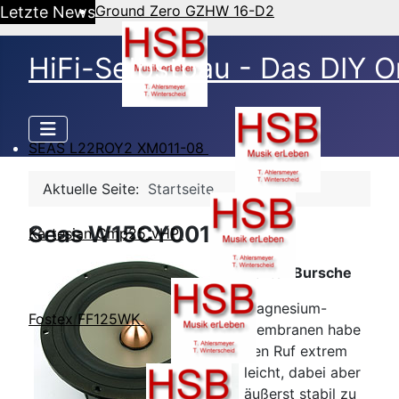
Ground Zero GZHW 16-D2
Letzte News
HiFi-Selbstbau - Das DIY O
SEAS L22ROY2 XM011-08
Aktuelle Seite:
Startseite
Seas W15CY001
Kartesian Cmp25_vHP
Harter Bursche
Magnesium-
Fostex FF125WK
Membranen habe
den Ruf extrem
leicht, dabei aber
äußerst stabil zu