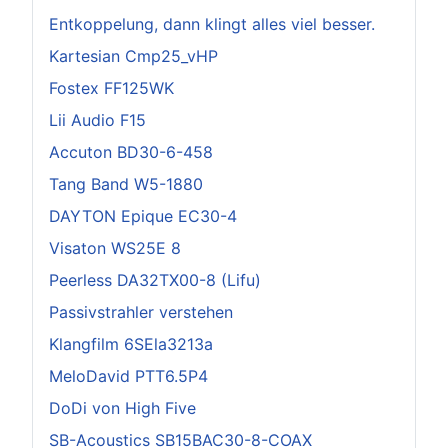
Entkoppelung, dann klingt alles viel besser.
Kartesian Cmp25_vHP
Fostex FF125WK
Lii Audio F15
Accuton BD30-6-458
Tang Band W5-1880
DAYTON Epique EC30-4
Visaton WS25E 8
Peerless DA32TX00-8 (Lifu)
Passivstrahler verstehen
Klangfilm 6SEla3213a
MeloDavid PTT6.5P4
DoDi von High Five
SB-Acoustics SB15BAC30-8-COAX