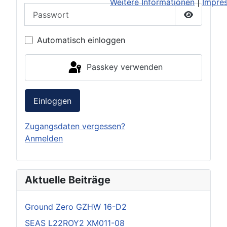
Weitere Informationen
|
Impre
Passwort
Passwort 
Automatisch einloggen
Passkey verwenden
Einloggen
Zugangsdaten vergessen?
Anmelden
Aktuelle Beiträge
Ground Zero GZHW 16-D2
SEAS L22ROY2 XM011-08