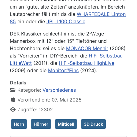
um an "gute, alte Zeiten" anzuknüpfen. Im Bereich
Lautsprecher fällt mir da die
WHARFEDALE Linton
85
ein oder die
JBL L100 Classic
.
DER Klassiker schlechthin ist die 2-Wege-
Männerbox mit 12" oder 15" Tieftöner und
Hochtonhorn: sei es die
MONACOR Menhir
(2008)
als "Vorreiter" im DIY-Bereich, die
HiFi-Selbstbau
LittleWatt
(2011), die
HiFi-Selbstbau HighLive
(2009) oder die
Monitor#Eins
(2024).
Details
Kategorie:
Verschiedenes
Veröffentlicht: 07. Mai 2025
Zugriffe: 12302
Horn
Hörner
Milticell
3D Druck