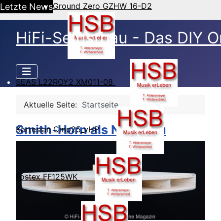
Ground Zero GZHW 16-D2
Letzte News
HiFi-Selbstbau - Das DIY O
SEAS L22ROY2 XM011-08
Aktuelle Seite:
Startseite
Smith-Horn als Nachbau
Kartesian Cmp25_vHP
Fostex FF125WK