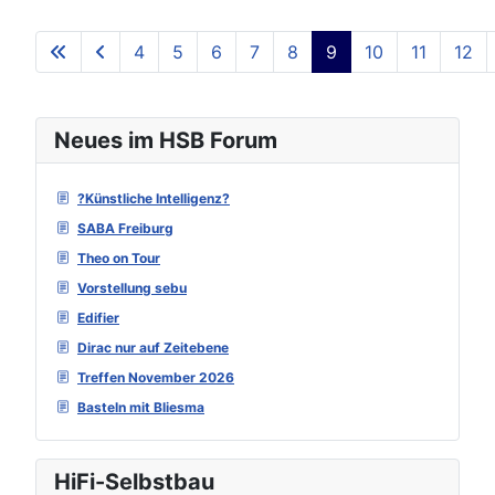
4
5
6
7
8
9
10
11
12
Seite 9 von 129
Neues im HSB Forum
?Künstliche Intelligenz?
SABA Freiburg
Theo on Tour
Vorstellung sebu
Edifier
Dirac nur auf Zeitebene
Treffen November 2026
Basteln mit Bliesma
HiFi-Selbstbau