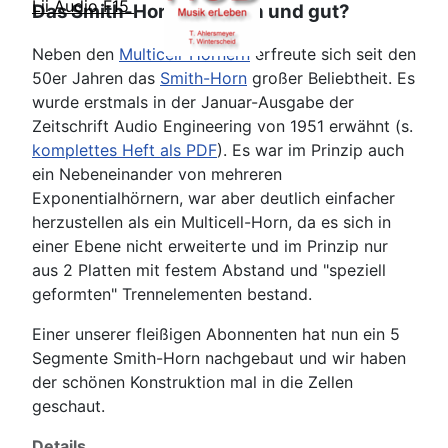
Lii Audio F15
Das Smith-Horn - einfach und gut?
Neben den
Multicell-Hörnern
erfreute sich seit den
50er Jahren das
Smith-Horn
großer Beliebtheit. Es
wurde erstmals in der Januar-Ausgabe der
Zeitschrift Audio Engineering von 1951 erwähnt (s.
komplettes Heft als PDF
). Es war im Prinzip auch
ein Nebeneinander von mehreren
Exponentialhörnern, war aber deutlich einfacher
herzustellen als ein Multicell-Horn, da es sich in
einer Ebene nicht erweiterte und im Prinzip nur
aus 2 Platten mit festem Abstand und "speziell
geformten" Trennelementen bestand.
Einer unserer fleißigen Abonnenten hat nun ein 5
Segmente Smith-Horn nachgebaut und wir haben
der schönen Konstruktion mal in die Zellen
geschaut.
Details