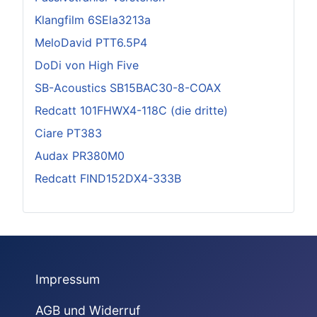
Klangfilm 6SEla3213a
MeloDavid PTT6.5P4
DoDi von High Five
SB-Acoustics SB15BAC30-8-COAX
Redcatt 101FHWX4-118C (die dritte)
Ciare PT383
Audax PR380M0
Redcatt FIND152DX4-333B
Impressum
AGB und Widerruf