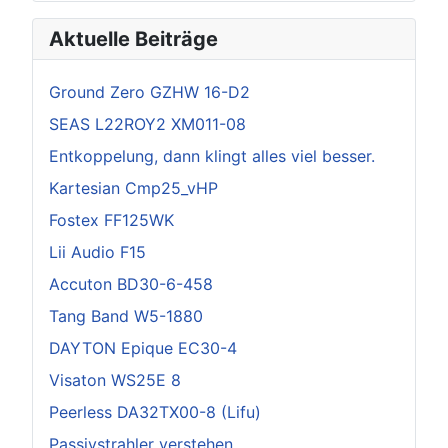
Aktuelle Beiträge
Ground Zero GZHW 16-D2
SEAS L22ROY2 XM011-08
Entkoppelung, dann klingt alles viel besser.
Kartesian Cmp25_vHP
Fostex FF125WK
Lii Audio F15
Accuton BD30-6-458
Tang Band W5-1880
DAYTON Epique EC30-4
Visaton WS25E 8
Peerless DA32TX00-8 (Lifu)
Passivstrahler verstehen