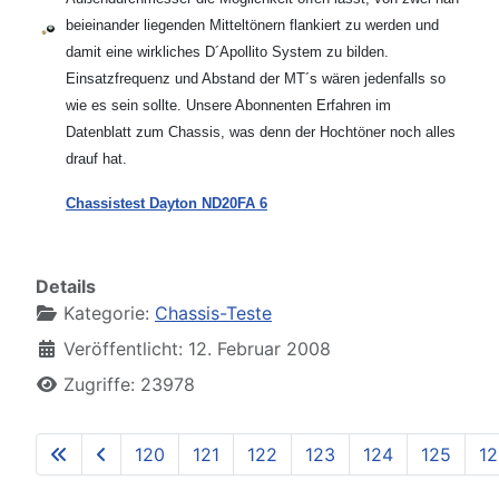
beieinander liegenden Mitteltönern flankiert zu werden und
damit eine wirkliches D´Apollito System zu bilden.
Einsatzfrequenz und Abstand der MT´s wären jedenfalls so
wie es sein sollte. Unsere Abonnenten Erfahren im
Datenblatt zum Chassis, was denn der Hochtöner noch alles
drauf hat.
Chassistest Dayton ND20FA 6
Details
Kategorie:
Chassis-Teste
Veröffentlicht: 12. Februar 2008
Zugriffe: 23978
120
121
122
123
124
125
12
Seite 129 von 129