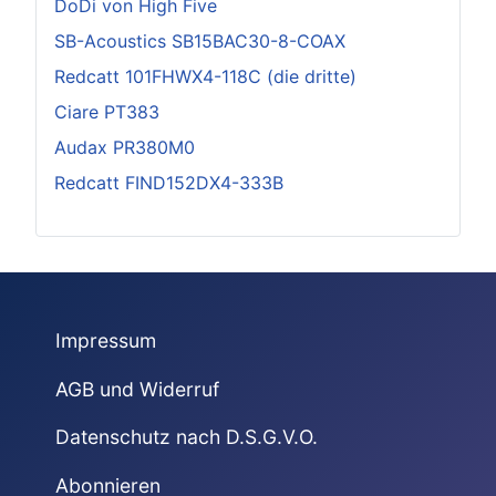
DoDi von High Five
SB-Acoustics SB15BAC30-8-COAX
Redcatt 101FHWX4-118C (die dritte)
Ciare PT383
Audax PR380M0
Redcatt FIND152DX4-333B
Impressum
AGB und Widerruf
Datenschutz nach D.S.G.V.O.
Abonnieren