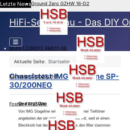
Ground Zero GZHW 16-D2
Letzte News
HiFi-Selbstbau - Das DIY O
SEAS L22ROY2 XM011-08
Aktuelle Seite:
Startseite
Chassistest IMG Stageline SP-
Kartesian Cmp25_vHP
30/200NEO
Fostex FF125WK
One and One
Von IMG Stageline wird ein hochmoderner Tieftöner
angeboten der ein wenig alt aussieht. Alt, weil er einen
Bleckkorb hat der stylingmäßig aus den 80er stammen