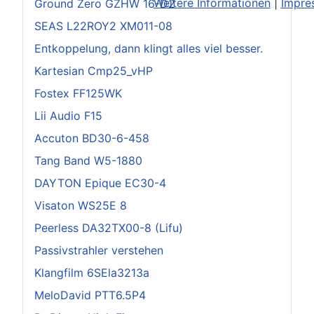
Weitere Informationen
|
Impre
Ground Zero GZHW 16-D2
SEAS L22ROY2 XM011-08
Entkoppelung, dann klingt alles viel besser.
Kartesian Cmp25_vHP
Fostex FF125WK
Lii Audio F15
Accuton BD30-6-458
Tang Band W5-1880
DAYTON Epique EC30-4
Visaton WS25E 8
Peerless DA32TX00-8 (Lifu)
Passivstrahler verstehen
Klangfilm 6SEla3213a
MeloDavid PTT6.5P4