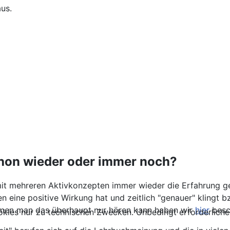
aus.
schon wieder oder immer noch?
mit mehreren Aktivkonzepten immer wieder die Erfahrung g
eine positive Wirkung hat und zeitlich "genauer" klingt bz
men man das überhaupt nur hören kann haben wir
hier
besc
kies nur zu technischen Zwecken. Unbedingt erforderliche