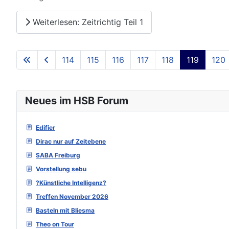
Weiterlesen: Zeitrichtig Teil 1
114
115
116
117
118
119
120
Neues im HSB Forum
Edifier
Dirac nur auf Zeitebene
SABA Freiburg
Vorstellung sebu
?Künstliche Intelligenz?
Treffen November 2026
Basteln mit Bliesma
Theo on Tour