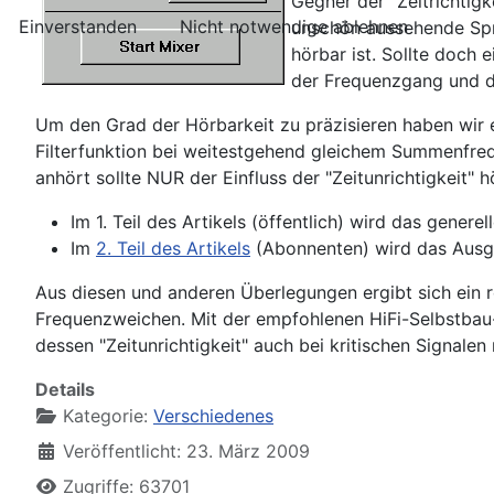
Gegner der "Zeitrichtig
Einverstanden
Nicht notwendige ablehnen
unschön aussehende Spru
hörbar ist. Sollte doch
der Frequenzgang und da
Um den Grad der Hörbarkeit zu präzisieren haben wir 
Filterfunktion bei weitestgehend gleichem Summenfre
anhört sollte NUR der Einfluss der "Zeitunrichtigkeit" h
Im 1. Teil des Artikels (öffentlich) wird das gene
Im
2. Teil des Artikels
(Abonnenten) wird das Ausga
Aus diesen und anderen Überlegungen ergibt sich ein rel
Frequenzweichen. Mit der empfohlenen HiFi-Selbstbau-S
dessen "Zeitunrichtigkeit" auch bei kritischen Signalen 
Details
Kategorie:
Verschiedenes
Veröffentlicht: 23. März 2009
Zugriffe: 63701