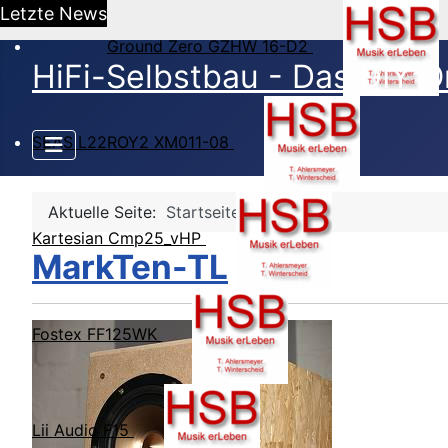
Letzte News
Ground Zero GZHW 16-D2
HiFi-Selbstbau - Das DIY O
SEAS L22ROY2 XM011-08
Aktuelle Seite:
Startseite
Kartesian Cmp25_vHP
MarkTen-TL
Fostex FF125WK
Lii Audio F15