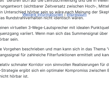
keit" berufen sich auf die Lehrbuchmeinung und die in viele
ngantwort (sichtbarer Zeitversatz zwischen Hoch-, Mittel-
 ein Unterschied hörbar sein so wäre nach Meinung der Skept
Weitere Informationen
|
Impressum
s Rundstrahlverhalten nicht identisch wären.
einen virtuellen 3-Wege-Lautsprecher mit idealen Punktque
quenzgang variiert. Wenn man sich das Summensignal über 
örbar sein.
relle Vorgehen beschrieben und man kann sich in das Thema "e
ngssignal für zahlreiche Filterfunktionen ermittelt und k
ativ schmaler Korridor von sinnvollen Realisierungen für di
trategie ergibt sich ein optimaler Kompromiss zwischen Bel
nicht hörbar ist.