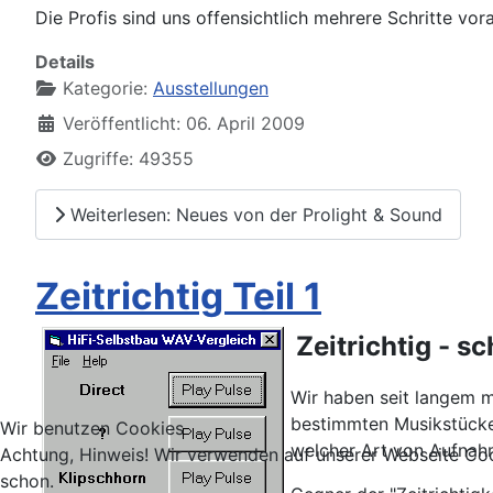
Die Profis sind uns offensichtlich mehrere Schritte vor
Details
Kategorie:
Ausstellungen
Veröffentlicht: 06. April 2009
Zugriffe: 49355
Weiterlesen: Neues von der Prolight & Sound
Zeitrichtig Teil 1
Zeitrichtig - 
Wir haben seit langem 
bestimmten Musikstücken 
Wir benutzen Cookies
welcher Art von Aufnah
Achtung, Hinweis! Wir verwenden auf unserer Webseite Coo
schon.