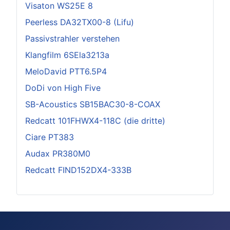
Visaton WS25E 8
Peerless DA32TX00-8 (Lifu)
Passivstrahler verstehen
Klangfilm 6SEla3213a
MeloDavid PTT6.5P4
DoDi von High Five
SB-Acoustics SB15BAC30-8-COAX
Redcatt 101FHWX4-118C (die dritte)
Ciare PT383
Audax PR380M0
Redcatt FIND152DX4-333B