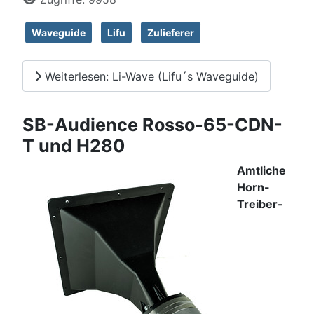
Waveguide
Lifu
Zulieferer
Weiterlesen: Li-Wave (Lifu´s Waveguide)
SB-Audience Rosso-65-CDN-
T und H280
Amtliche
Horn-
Treiber-