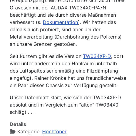
(Frequenzgang). Mitte 2010 hatte sich auch Troels
Gravesen mit der AUDAX TW034X0-P47N
beschäftigt und sie durch diverse Maßnahmen
verbessert (s.
Dokumentation
). Wir hatten das
damals auch probiert, sind aber bei der
Metallverarbeitung (Durchbohrung des Polkerns)
an unsere Grenzen gestoßen.
Seit kurzem gibt es die Version
TW034XP-D
, dort
wird unter anderem in den Hohlraum unterhalb
des Luftspaltes serienmäßig eine Filzdämpfung
eingefügt. Rainer Krönke hat uns freundlicherweise
ein Paar dieses Chassis zur Verfügung gestellt.
Unser Datenblatt klärt, wie sich der TW034XP-D
absolut und im Vergleich zum "alten" TW034X0
schlägt . . .
Details
Kategorie:
Hochtöner