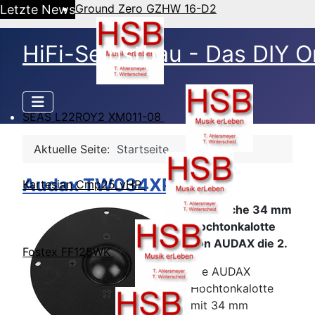
Ground Zero GZHW 16-D2
Letzte News
HiFi-Selbstbau - Das DIY O
SEAS L22ROY2 XM011-08
Aktuelle Seite:
Startseite
Audax TW034XP-D
Kartesian Cmp25_vHP
Klassische 34 mm
Hochtonkalotte
von AUDAX die 2.
Fostex FF125WK
Die AUDAX
Hochtonkalotte
mit 34 mm