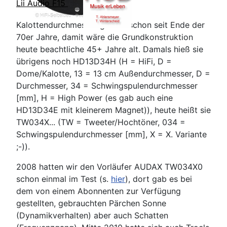
Lii Audio F15
Kalottendurchmesser gibt es schon seit Ende der
70er Jahre, damit wäre die Grundkonstruktion
heute beachtliche 45+ Jahre alt. Damals hieß sie
übrigens noch HD13D34H (H = HiFi, D =
Dome/Kalotte, 13 = 13 cm Außendurchmesser, D =
Durchmesser, 34 = Schwingspulendurchmesser
[mm], H = High Power (es gab auch eine
HD13D34E mit kleinerem Magnet)), heute heißt sie
TW034X... (TW = Tweeter/Hochtöner, 034 =
Schwingspulendurchmesser [mm], X = X. Variante
;-)).
2008 hatten wir den Vorläufer AUDAX TW034X0
schon einmal im Test (s.
hier
), dort gab es bei
dem von einem Abonnenten zur Verfügung
gestellten, gebrauchten Pärchen Sonne
(Dynamikverhalten) aber auch Schatten