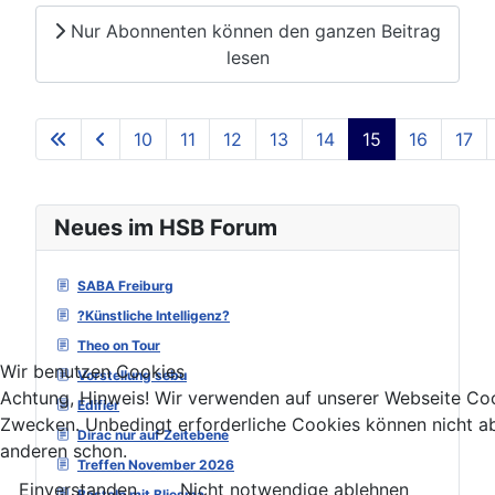
Nur Abonnenten können den ganzen Beitrag
lesen
10
11
12
13
14
15
16
17
Seite 15 von 129
Neues im HSB Forum
SABA Freiburg
?Künstliche Intelligenz?
Theo on Tour
Wir benutzen Cookies
Vorstellung sebu
Achtung, Hinweis! Wir verwenden auf unserer Webseite Coo
Edifier
Zwecken. Unbedingt erforderliche Cookies können nicht ab
Dirac nur auf Zeitebene
anderen schon.
Treffen November 2026
Einverstanden
Nicht notwendige ablehnen
Basteln mit Bliesma