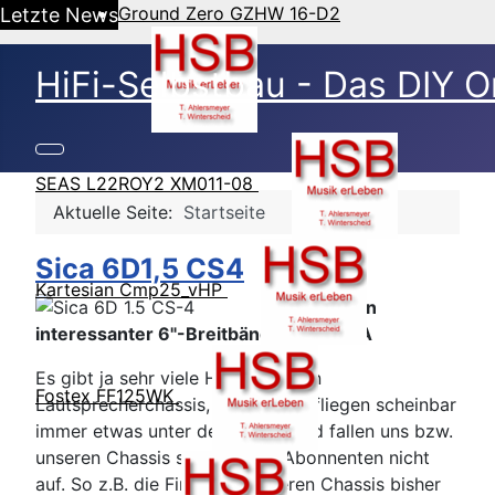
Ground Zero GZHW 16-D2
Letzte News
HiFi-Selbstbau - Das DIY O
SEAS L22ROY2 XM011-08
Aktuelle Seite:
Startseite
Sica 6D1,5 CS4
Kartesian Cmp25_vHP
Noch ein
interessanter 6"-Breitbänder von SICA
Es gibt ja sehr viele Hersteller von
Fostex FF125WK
Lautsprecherchassis, aber einige fliegen scheinbar
immer etwas unter dem Radar und fallen uns bzw.
unseren Chassis spendenden Abonnenten nicht
auf. So z.B. die Firma SICA, deren Chassis bisher