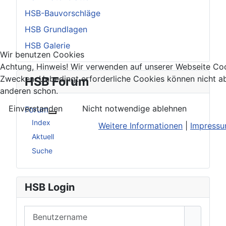
HSB-Bauvorschläge
HSB Grundlagen
HSB Galerie
Wir benutzen Cookies
Achtung, Hinweis! Wir verwenden auf unserer Webseite Coo
Zwecken. Unbedingt erforderliche Cookies können nicht ab
HSB Forum
anderen schon.
Einverstanden
Nicht notwendige ablehnen
Forum
Weitere Informationen: Forum
Index
Weitere Informationen
|
Impress
Aktuell
Suche
HSB Login
Benutzername