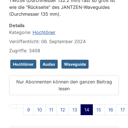
TW034 (Durchmesser 132.2 mm) fast so groß ist
wie die "Rückseite" des JANTZEN-Waveguides
(Durchmesser 135 mm).
Details
Kategorie:
Hochtöner
Veröffentlicht: 06. September 2024
Zugriffe: 3408
Hochtöner
Audax
Waveguide
Nur Abonnenten können den ganzen Beitrag
lesen
9
10
11
12
13
14
15
16
17
Seite 14 von 129