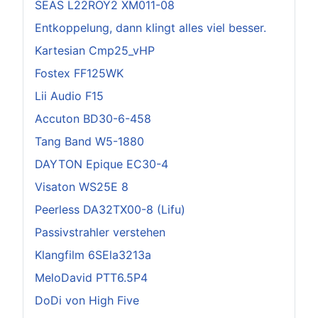
SEAS L22ROY2 XM011-08
Entkoppelung, dann klingt alles viel besser.
Kartesian Cmp25_vHP
Fostex FF125WK
Lii Audio F15
Accuton BD30-6-458
Tang Band W5-1880
DAYTON Epique EC30-4
Visaton WS25E 8
Peerless DA32TX00-8 (Lifu)
Passivstrahler verstehen
Klangfilm 6SEla3213a
MeloDavid PTT6.5P4
DoDi von High Five