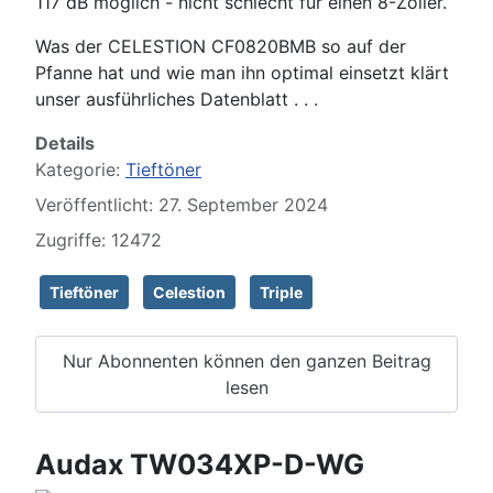
117 dB möglich - nicht schlecht für einen 8-Zöller.
Was der CELESTION CF0820BMB so auf der
Pfanne hat und wie man ihn optimal einsetzt klärt
unser ausführliches Datenblatt . . .
Details
Kategorie:
Tieftöner
Veröffentlicht: 27. September 2024
Zugriffe: 12472
Tieftöner
Celestion
Triple
Nur Abonnenten können den ganzen Beitrag
lesen
Audax TW034XP-D-WG