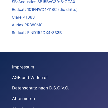
SB-Acoustics SB15BAC30-8-COAX
Redcatt 101FHWX4-118C (die dritte)
Ciare PT383
Audax PR380M0
Redcatt FIND152DX4-333B
Impressum
AGB und Widerruf
Datenschutz nach D.S.G.V.O.
Abonnieren