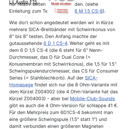
Lii Audio F15
nur relativ selten getestet wurden. (siehe
Einleitung zum Test des
SICA 6 M 1,5 CS-8
).
Wie dort schon angedeutet werden wir in Kürze
mehrere SICA-Breitbänder mit Schwirrkonus von
6" bis 8" testen. Den Anfang machte der
gutaussehende
6 D 1 CS-4
. Weiter geht es mit
dem 6 D 1,5 CS-4 (die 6 steht für 6" Nenn-
Durchmesser, das D für Dual Cone (=
Konusmembran mit Schwirrkonus), die 1,5 für 1.5"
Schwingspulendurchmesser, das CS für Consumer
Series (= Stahlblechkorb). Auf der
SICA-
Homepage
findet sich nur die 8 Ohm-Variante mit
dem Kürzel Z004002 (die 4 Ohm-Variante hat das
Kürzel Z004003) - aber bei
Mobile-Club-Sounds
gibt es auch die 4 Ohm-Version für schlappe 41 €.
Für den Mehrpreis zum 6D1CS-4 bekommt man
eine größere Schwingspule (1.5" statt 1") und
damit verbunden einen größeren Magneten