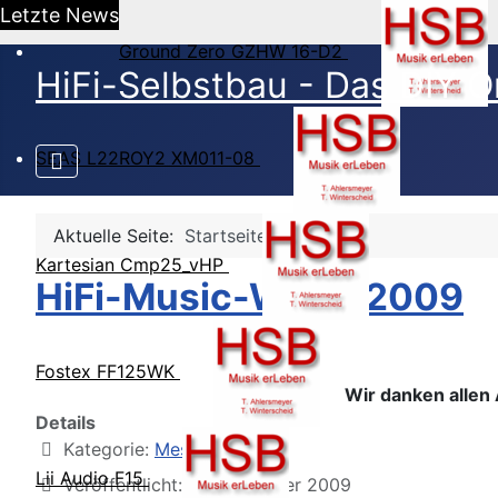
Letzte News
Ground Zero GZHW 16-D2
HiFi-Selbstbau - Das DIY O
SEAS L22ROY2 XM011-08
Aktuelle Seite:
Startseite
Kartesian Cmp25_vHP
HiFi-Music-World 2009
Fostex FF125WK
Wir danken allen 
Details
Kategorie:
Messen
Lii Audio F15
Veröffentlicht: 17. November 2009