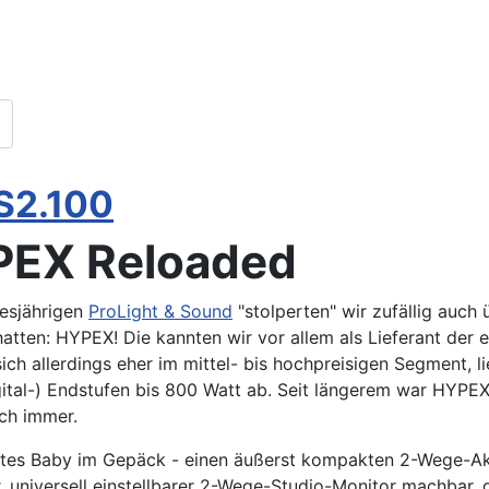
S2.100
EX Reloaded
iesjährigen
ProLight & Sound
"stolperten" wir zufällig auch 
hatten: HYPEX! Die kannten wir vor allem als Lieferant de
ch allerdings eher im mittel- bis hochpreisigen Segment, li
gital-) Endstufen bis 800 Watt ab. Seit längerem war HYPEX
ch immer.
ustes Baby im Gepäck - einen äußerst kompakten 2-Wege-Ak
r, universell einstellbarer 2-Wege-Studio-Monitor machbar,