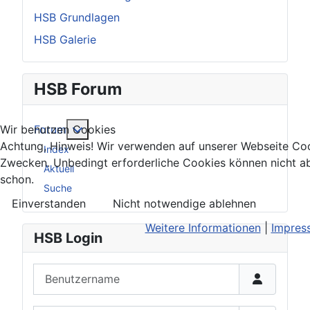
HSB Grundlagen
HSB Galerie
HSB Forum
Weitere Informationen: Forum
Forum
Wir benutzen Cookies
Achtung, Hinweis! Wir verwenden auf unserer Webseite Coo
Index
Zwecken. Unbedingt erforderliche Cookies können nicht a
Aktuell
schon.
Suche
Einverstanden
Nicht notwendige ablehnen
Weitere Informationen
|
Impres
HSB Login
Benutzername