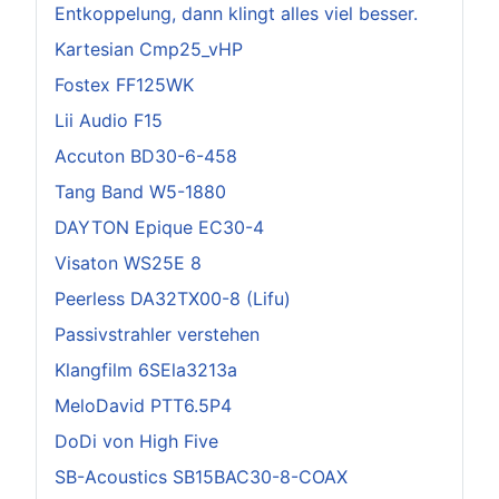
Entkoppelung, dann klingt alles viel besser.
Kartesian Cmp25_vHP
Fostex FF125WK
Lii Audio F15
Accuton BD30-6-458
Tang Band W5-1880
DAYTON Epique EC30-4
Visaton WS25E 8
Peerless DA32TX00-8 (Lifu)
Passivstrahler verstehen
Klangfilm 6SEla3213a
MeloDavid PTT6.5P4
DoDi von High Five
SB-Acoustics SB15BAC30-8-COAX