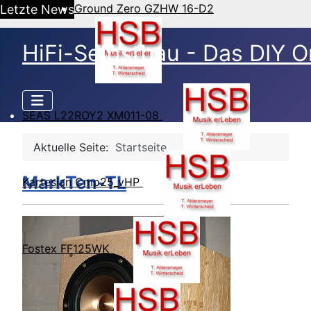
Ground Zero GZHW 16-D2
Letzte News
HiFi-Selbstbau - Das DIY O
SEAS L22ROY2 XM011-08
Aktuelle Seite:
Startseite
MarkTen-TL
Kartesian Cmp25_vHP
Fostex FF125WK