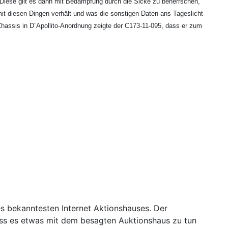
iese gilt es dann mit Bedämpfung durch die Sicke zu beherrschen,
it diesen Dingen verhält und was die sonstigen Daten ans Tageslicht
 Chassis in D´Apollito-Anordnung zeigte der C173-11-095, dass er zum
 des bekanntesten Internet Aktionshauses. Der
dass es etwas mit dem besagten Auktionshaus zu tun