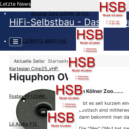
Letzte News
Ground Zero GZHW 16-D2
HiFi-Selbstbau - Das DIY O
SEAS L22ROY2 XM011-08
Aktuelle Seite:
Startseite
Kartesian Cmp25_vHP
Hiquphon OW-1
Im Kölner Zoo.......
Fostex FF125WK
gibt es seit kurzem ei
Exotisch sind mittlerw
dann bekommt man das
Lii Audio F15
Die "19er" OW-1 hat zi