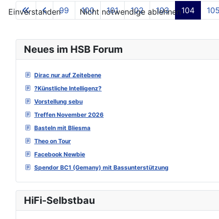
99
100
101
102
103
104
10
Einverstanden
Nicht notwendige ablehnen
Neues im HSB Forum
Dirac nur auf Zeitebene
?Künstliche Intelligenz?
Vorstellung sebu
Treffen November 2026
Basteln mit Bliesma
Theo on Tour
Facebook Newbie
Spendor BC1 (Gemany) mit Bassunterstützung
HiFi-Selbstbau