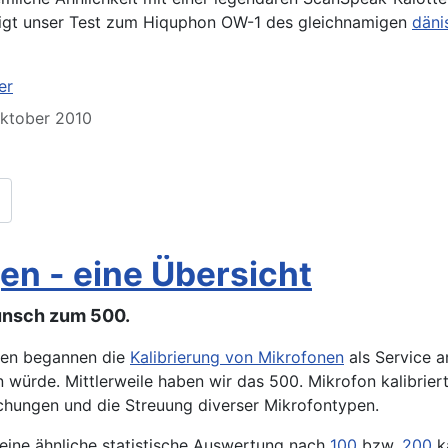
zeigt unser Test zum Hiquphon OW-1 des gleichnamigen
däni
er
 Oktober 2010
en - eine Übersicht
unsch zum 500.
hren begannen die
Kalibrierung von Mikrofonen
als Service a
 würde. Mittlerweile haben wir das 500. Mikrofon kalibrier
hungen und die Streuung diverser Mikrofontypen.
eine ähnliche statistische Auswertung nach
100
bzw.
200
ka