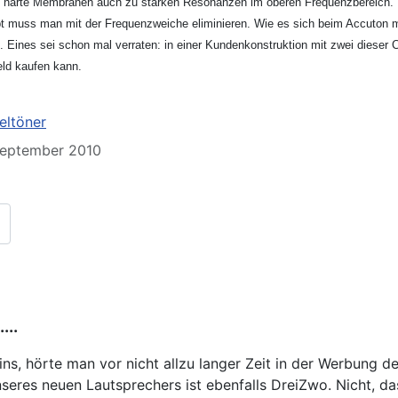
n harte Membranen auch zu starken Resonanzen im oberen Frequenzbereich. D
bt muss man mit der Frequenzweiche eliminieren. Wie es sich beim Accuton m
tt. Eines sei schon mal verraten: in einer Kundenkonstruktion mit zwei dieser
ld kaufen kann.
eltöner
 September 2010
...
 meins, hörte man vor nicht allzu langer Zeit in der Werbung
unseres neuen Lautsprechers ist ebenfalls DreiZwo. Nicht, 