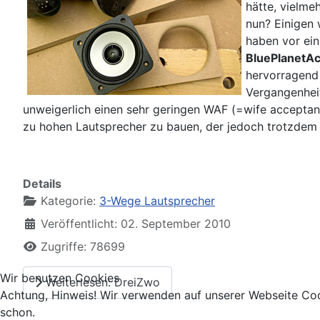
hätte, vielmeh
nun? Einigen 
haben vor ein
BluePlanetAc
hervorragend 
Vergangenheit
unweigerlich einen sehr geringen WAF (=wife acceptanc
zu hohen Lautsprecher zu bauen, der jedoch trotzdem 
Details
Kategorie:
3-Wege Lautsprecher
Veröffentlicht: 02. September 2010
Zugriffe: 78699
Wir benutzen Cookies
Weiterlesen: DreiZwo
Achtung, Hinweis! Wir verwenden auf unserer Webseite Coo
schon.