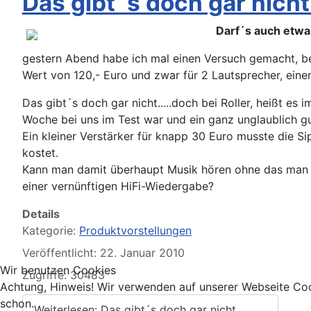
Das gibt´s doch gar nicht...
Darf´s auch etwas
gestern Abend habe ich mal einen Versuch gemacht, b
Wert von 120,- Euro und zwar für 2 Lautsprecher, eine
Das gibt´s doch gar nicht.....doch bei Roller, heißt 
Woche bei uns im Test war und ein ganz unglaublich gu
Ein kleiner Verstärker für knapp 30 Euro musste die 
kostet.
Kann man damit überhaupt Musik hören ohne das man s
einer vernünftigen HiFi-Wiedergabe?
Details
Kategorie:
Produktvorstellungen
Veröffentlicht: 22. Januar 2010
Wir benutzen Cookies
Zugriffe: 30483
Achtung, Hinweis! Wir verwenden auf unserer Webseite Coo
schon.
Weiterlesen: Das gibt´s doch gar nicht...........