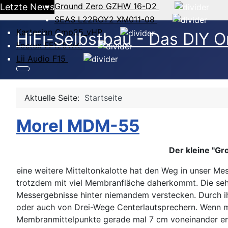
Ground Zero GZHW 16-D2
Letzte News
SEAS L22ROY2 XM011-08
Kartesian Cmp25_vHP
HiFi-Selbstbau - Das DIY O
Fostex FF125WK
Lii Audio F15
Aktuelle Seite:
Startseite
Morel MDM-55
Der kleine "Gr
eine weitere Mitteltonkalotte hat den Weg in unser M
trotzdem mit viel Membranfläche daherkommt. Die sehr 
Messergebnisse hinter niemandem verstecken. Durch ih
oder auch von Drei-Wege Centerlautsprechern. Wenn 
Membranmittelpunkte gerade mal 7 cm voneinander ent