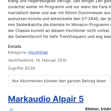
Klang und Pegelfestigkeit verfügt. Seit einiger Zeit gi
zunächst weiter im Programm und nur wenn die Fans ih
martialisch daher und war mit 60mm Durchmesser auch
ausnutzen konnte und entwickelte den DT-284S, der je
mm Seidenkalotte die kleinste im Monacor-Programm un
der Chassis kommt an diesem Hochtöner nicht vorbei. D
der Geheimfavorit für tiefe Trennfrequenz und eng bei
Details
Kategorie:
Hochtöner
Veröffentlicht: 14. Februar 2010
Zugriffe: 8239
Nur Abonnenten können den ganzen Beitrag lesen
Markaudio Alpair 5
Kleiner, tric